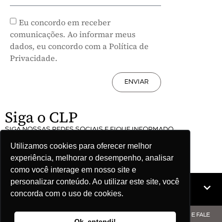
Eu concordo em receber
comunicações. Ao informar meus
dados, eu concordo com a Política de
Privacidade.
ENVIAR
Siga o CLP
SIGA NOSSAS REDES SOCIAIS E FIQUE INFORMADO
Utilizamos cookies para oferecer melhor
experiência, melhorar o desempenho, analisar
como você interage em nosso site e
personalizar conteúdo. Ao utilizar este site, você
Mapa do site
concorda com o uso de cookies.
© COPYRIGHT CLP - CNPJ: 09.512.143/0001-57 - CLIQUE AQUI E FALE
Ok, entendi!