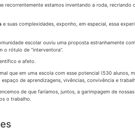
que recorrentemente estamos inventando a roda, recriando
s
e suas complexidades, exponho, em especial, essa exper
munidade escolar ouviu uma proposta estranhamente compre
o rótulo de “interventora”.
ntífico e afeto.
mal que em uma escola com esse potencial (530 alunos, ma
o espaço de aprendizagens, vivências, convivência e trabal
cemos de que faríamos, juntos, a garimpagem de nossas f
s o trabalho.
ões