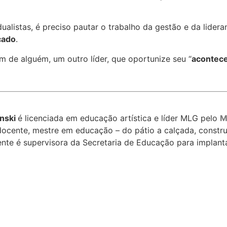
ualistas, é preciso pautar o trabalho da gestão e da lidera
icado
.
 de alguém, um outro líder, que oportunize seu “
acontec
anski
é licenciada em educação artística e líder MLG pelo
M
docente, mestre em educação – do pátio a calçada, construi
lmente é supervisora da Secretaria de Educação para impl