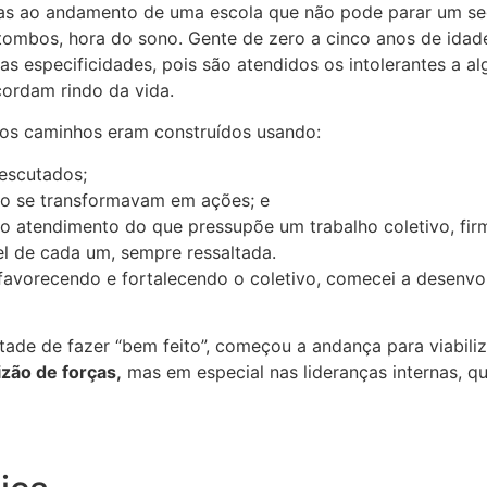
s ao andamento de uma escola que não pode parar um seg
, tombos, hora do sono. Gente de zero a cinco anos de idad
suas especificidades, pois são atendidos os intolerantes a
ordam rindo da vida.
vos caminhos eram construídos usando:
 escutados;
ão se transformavam em ações; e
elo atendimento do que pressupõe um trabalho coletivo, f
l de cada um, sempre ressaltada.
 favorecendo e fortalecendo o coletivo, comecei a desenv
e de fazer “bem feito”, começou a andança para viabiliza
izão de forças,
mas em especial nas lideranças internas, 