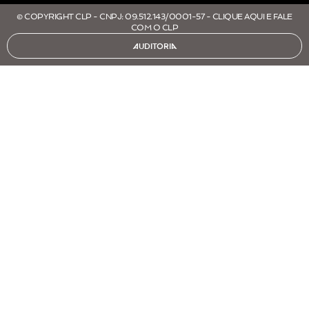
© COPYRIGHT CLP - CNPJ: 09.512.143/0001-57 - CLIQUE AQUI E FALE
COM O CLP
AUDITORIA