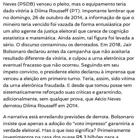
Neves (PSDB) venceu o pleito, mas o equipamento teria
dado vitória à Dilma Rousseff (PT). Importante lembrar que
no domingo, 26 de outubro de 2014, a informação de que o
mineiro teria vencido foi vazada de forma entusiástica por
um alto agente da justiça eleitoral que carece de cognição
estatística e matemática. Ainda assim, tal figura foi levada a
sério. O discurso contaminou os derrotados. Em 2018, Jair
Bolsonaro declarou antes da campanha que não aceitaria
resultado diferente da vitória, e culpou a urna eletrônica por
eventual fracasso que não ocorreu. Seguindo em seu
ímpeto convicto, o presidente eleito declarou à imprensa que
venceu a eleição em primeiro turno. Teria, assim, sido vítima
da urna eletrônica fraudada. E desde que tomou posse tem
sistematicamente reforçado suas críticas e garantindo,
adicionalmente, sem qualquer prova, que Aécio Neves
derrotou Dilma Rousseff em 2014.
A narrativa está enredando previsões de derrota. Bolsonaro
insiste que apenas a adoção do “voto impresso” garantiria a
verdade eleitoral. Mas o que isso significa? Primeiramente
investimentos na casa dos quase R$ 3 bilhões para a