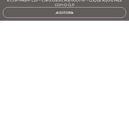
© COPYRIGHT CLP - CNPJ: 09.512.143/0001-57 - CLIQUE AQUI E FALE
COM O CLP
AUDITORIA