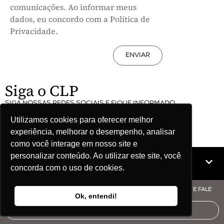
comunicações. Ao informar meus
dados, eu concordo com a Política de
Privacidade.
ENVIAR
Siga o CLP
SIGA NOSSAS REDES SOCIAIS E FIQUE INFORMADO
Utilizamos cookies para oferecer melhor
experiência, melhorar o desempenho, analisar
como você interage em nosso site e
personalizar conteúdo. Ao utilizar este site, você
Mapa do site
concorda com o uso de cookies.
© COPYRIGHT CLP - CNPJ: 09.512.143/0001-57 - CLIQUE AQUI E FALE
Ok, entendi!
COM O CLP
AUDITORIA