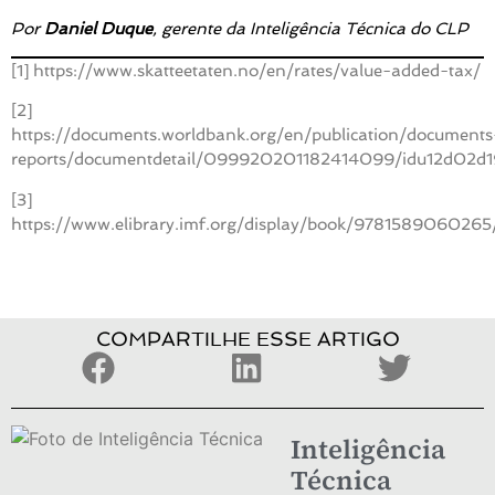
Por
Daniel Duque
, gerente da Inteligência Técnica do CLP
[1]
https://www.skatteetaten.no/en/rates/value-added-tax/
[2]
https://documents.worldbank.org/en/publication/documents
reports/documentdetail/099920201182414099/idu12d02d
[3]
https://www.elibrary.imf.org/display/book/9781589060265
COMPARTILHE ESSE ARTIGO
Inteligência
Técnica