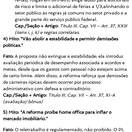
férias/ folgas em dinheiro, exige laudo para adicionais
de risco e limita o adicional de férias a 1/3,alinhando o
setor público às regras já comuns no setor privado e a
grande parte do serviço público federal.
Cap./Seção + Artigo:
Título III, Cap. VII – Art. 37, XXIII
(itens i, j, k) e regras correlatas.
4) Mito: “Vão abolir a estabilidade e permitir demissões
políticas.”
Fato:
A proposta não extingue a estabilidade; ela introduz
avaliação periódica de desempenho associada a acordos e
metas, desde que os gastos com pessoal não estejam acima
de certo limite. Além disso, a reforma reforça que demissões
de carreiras típicas devem ocorrer por processo
administrativo com defesa e contraditório.
Cap./Seção + Artigo:
Título III, Cap. VII – Art. 37, XI-A
(avaliação/ bônus)
5) Mito: “A reforma proíbe home office para inflar o
mercado imobiliário.”
Fato:
O teletrabalho é regulamentado, não proibido. O PL