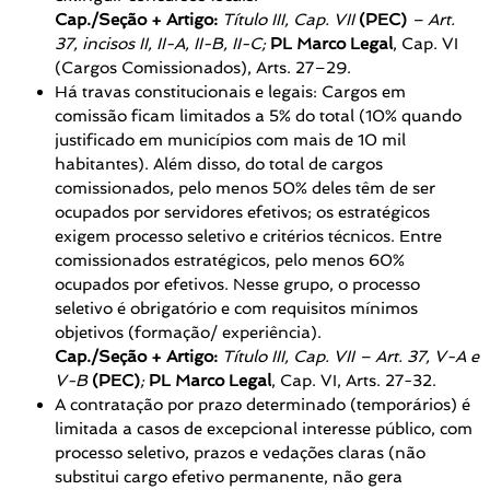
Cap./Seção + Artigo:
Título III, Cap. VII
(PEC)
– Art.
37, incisos II, II-A, II-B, II-C;
PL Marco Legal
, Cap. VI
(Cargos Comissionados), Arts. 27–29.
Há travas constitucionais e legais: Cargos em
comissão ficam limitados a 5% do total (10% quando
justificado em municípios com mais de 10 mil
habitantes). Além disso, do total de cargos
comissionados, pelo menos 50% deles têm de ser
ocupados por servidores efetivos; os estratégicos
exigem processo seletivo e critérios técnicos. Entre
comissionados estratégicos, pelo menos 60%
ocupados por efetivos. Nesse grupo, o processo
seletivo é obrigatório e com requisitos mínimos
objetivos (formação/ experiência).
Cap./Seção + Artigo:
Título III, Cap. VII – Art. 37, V-A e
V-B
(PEC)
;
PL Marco Legal
, Cap. VI, Arts. 27-32.
A contratação por prazo determinado (temporários) é
limitada a casos de excepcional interesse público, com
processo seletivo, prazos e vedações claras (não
substitui cargo efetivo permanente, não gera