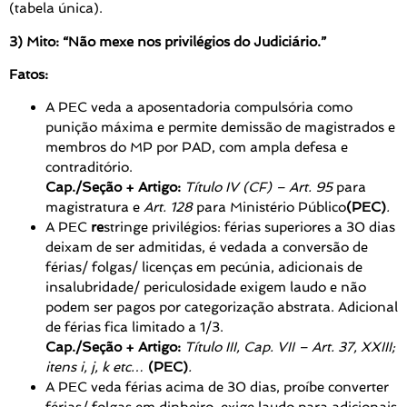
(tabela única).
3) Mito: “Não mexe nos privilégios do Judiciário.”
Fatos:
A PEC veda a aposentadoria compulsória como
punição máxima e permite demissão de magistrados e
membros do MP por PAD, com ampla defesa e
contraditório.
Cap./Seção + Artigo:
Título IV (CF) – Art. 95
para
magistratura e
Art. 128
para Ministério Público
(PEC)
.
A PEC
re
stringe privilégios: férias superiores a 30 dias
deixam de ser admitidas, é vedada a conversão de
férias/ folgas/ licenças em pecúnia, adicionais de
insalubridade/ periculosidade exigem laudo e não
podem ser pagos por categorização abstrata. Adicional
de férias fica limitado a 1/3.
Cap./Seção + Artigo:
Título III, Cap. VII – Art. 37, XXIII;
itens i, j, k etc…
(PEC)
.
A PEC veda férias acima de 30 dias, proíbe converter