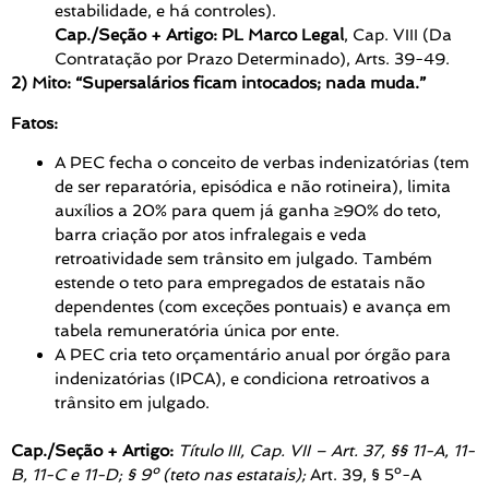
estabilidade, e há controles).
Cap./Seção + Artigo:
PL Marco Legal
, Cap. VIII (Da
Contratação por Prazo Determinado), Arts. 39-49.
2) Mito: “Supersalários ficam intocados; nada muda.”
Fatos:
A PEC fecha o conceito de verbas indenizatórias (tem
de ser reparatória, episódica e não rotineira), limita
auxílios a 20% para quem já ganha ≥90% do teto,
barra criação por atos infralegais e veda
retroatividade sem trânsito em julgado. Também
estende o teto para empregados de estatais não
dependentes (com exceções pontuais) e avança em
tabela remuneratória única por ente.
A PEC cria teto orçamentário anual por órgão para
indenizatórias (IPCA), e condiciona retroativos a
trânsito em julgado.
Cap./Seção + Artigo:
Título III, Cap. VII – Art. 37, §§ 11-A, 11-
B, 11-C e 11-D; § 9º (teto nas estatais);
Art. 39, § 5º-A