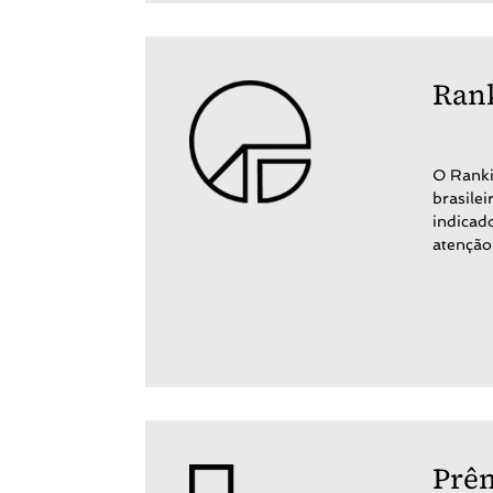
Rank
O Ranki
brasile
indicad
atenção
Prêm