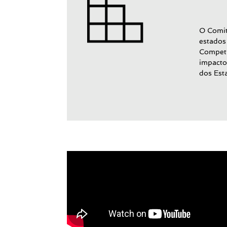
O Comit
estados
Competi
impacto
dos Est