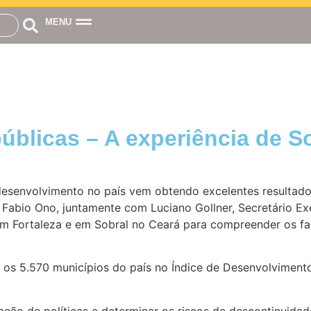
MENU
públicas – A experiência de S
esenvolvimento no país vem obtendo excelentes resultad
, Fabio Ono, juntamente com Luciano Gollner, Secretário E
m Fortaleza e em Sobral no Ceará para compreender os fato
e os 5.570 municípios do país no Índice de Desenvolviment
ção de políticas e determinar os riscos de descontinuidade