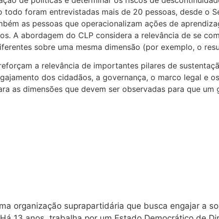
 Ao todo foram entrevistadas mais de 20 pessoas, desde o 
mbém as pessoas que operacionalizam ações de aprendizag
alunos. A abordagem do CLP considera a relevância de se c
 diferentes sobre uma mesma dimensão (por exemplo, o resul
reforçam a relevância de importantes pilares de sustentaçã
ngajamento dos cidadãos, a governança, o marco legal e os
ara as dimensões que devem ser observadas para que um ge
ma organização suprapartidária que busca engajar a soc
 Há 13 anos, trabalha por um Estado Democrático de Dire