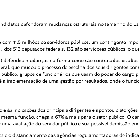
andidatos defenderam mudanças estruturais no tamanho do Esta
 com 11,5 milhões de servidores públicos, um contingente import
dos 513 deputados federais, 132 são servidores públicos, o qu
) defendeu mudanças na forma como são contratados os altos d
al, que mudou o processo de escolha dos seus dirigentes por 
público, grupos de funcionários que usam do poder do cargo pa
 a implementação de uma gestão por resultados, onde o func
mo e às indicações dos principais dirigentes e apontou distorç
 a mesma função, chega a 67% a mais para o setor público. O 
 uma avaliação do servidor público e sua possível demissão em
s e o distanciamento das agências regulamentadoras de indica