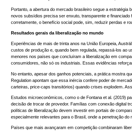
Portanto, a abertura do mercado brasileiro segue a estratégi
novos subsídios precisa ser enxuto, transparente e financiado 
corretamente, o benefício social pode, sim, reduzir perdas e ro
Resultados gerais da liberalização no mundo
Experiências de mais de trinta anos na União Europeia, Austr
custos de produção e, quando bem regulada, repassá-los ao us
menores nos países que concluíram a liberalização em comparaç
consumidores, não só os industriais. Essas evidências reforçam
No entanto, apesar dos ganhos potenciais, a prática mostra que
Regulation apontam que essa inércia confere poder de mercado a
carteiras, price-caps transitórios) quando crises explodem. Ass
Estudos microeconômicos, como o de Fontana et al. (2019) para
decisão de trocar de provedor. Famílias com conexão digital t
políticas de liberalização devem investir em portais de compar
especialmente relevantes para o Brasil, onde a penetração do 
Países que mais avançaram em competição combinaram liberdad