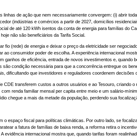
 linhas de ação que nem necessariamente convergem: (i) abrir toda
or (indústrias e comércios a partir de 2027, domicílios residenciais 
ocial de até 120 kWh isentos da conta de energia para famílias do C
oje não são beneficiários da Tarifa Social.
r fio (rede) de energia e deixar o preço da eletricidade ser negociado
e dar ao consumidor poder de escolha. A experiência internacional mo
am ganhos de eficiência, entrada de novos investimentos e, quando
s são condição necessária para que a concorrência entregue os bene
, dificultando que investidores e reguladores coordenem decisões de
e CDE transferem custos a outros usuários e ao Tesouro, criando o r
s com renda familiar mensal per capita entre meio e um salário-míni
ídio chegue a mais da metade da população, perdendo sua focalizaç
o espaço fiscal para políticas climáticas. Por outro lado, se focal
baratear a fatura de famílias de baixa renda, a reforma retira o incen
. A evidência internacional mostra que, quando tarifas foram realinha