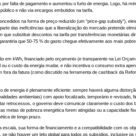
 por falta de pagamento e aumentou o furto de energia. Logo, há mér
público e não via encargos embutidos na tarifa.
oncedidos na forma de preço reduzido (um “price-gap subsidy”), e
 parte das ineficiências que a liberalização do mercado pretende elimi
m que substituir descontos na tarifa por transferências monetárias d
 garantiria que 50-75 % do gasto chegue efetivamente aos mais pobre
não em kWh, financiado pelo orçamento (e transparente na Lei Orçame
al ou o custo da energia mudar, e não incentiva o consumo extra apenas
em fora da fatura (como discutido na ferramenta de cashback da Refor
 de energia é plenamente eficiente: sempre haverá alguma distorç
externalidades ambientais) com apoio focalizado, temporário e revisado
ar retrocessos, o governo deve comunicar claramente o custo dos bene
 as metas de pobreza energética forem atingidas ou a capacidade fis
ética de longo prazo.
ua escala, sua forma de financiamento e a compatibilidade com os obj
, se não houver um teto global para todos os subsídios, inclusive os