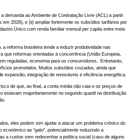
 a demanda ao Ambiente de Contratação Livre (ACL) a partir
em 2028), e (ii) ampliar fortemente os subsídios tarifários por
adastro Único com renda familiar mensal per capita entre meio
, a reforma brasileira tende a induzir produtividade nas
stra que reformas orientadas à concorrência (União Europeia,
 bem reguladas, economia para os consumidores. Entretanto,
fícios prometidos. Muitos subsídios cruzados, ainda que
 expansão, integração de renováveis e eficiência energética.
isco de que, ao final, a conta média não caia e os preços de
mo estavam majoritariamente no segundo quartil na distribuição
ão.
izados, eles podem sim ajudar a atacar um problema crônico do
tivo econômico ao “gato”, potencialmente reduzindo a
das a custos sem redesenhar a política social (caso de alguns