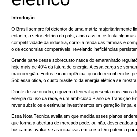
Introdução
O Brasil sempre foi detentor de uma matriz majoritariamente li
entanto, o setor elétrico do país, ainda assim, ostenta algum
competitividade da indústria, corrói a renda das famílias e c
o de economias comparáveis, revelando ineficiências persiste
Grande parte desse sobrecusto nasce do emaranhado regulatór
hoje mais de 40% da fatura de energia. A essa carga se soma
macrorregião. Furtos e inadimplência, quando reconhecidos pel
Sob essa ótica, o custo brasileiro da energia elétrica se mostra
Diante desse quadro, o governo federal apresenta dois eixos d
energia do uso da rede, e um ambicioso Plano de Transição Ene
rever subsídios e estimular investimentos em geração limpa, e
Essa Nota Técnica avalia em que medida esses planos endereça
que forma a abertura de mercado pode, ou não, desencadear ganh
buscamos avaliar se as iniciativas em curso têm potência para