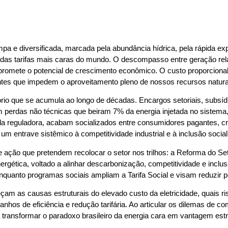
mpa e diversificada, marcada pela abundância hídrica, pela rápida ex
as das tarifas mais caras do mundo. O descompasso entre geração rel
ompromete o potencial de crescimento econômico. O custo proporcional
ntes que impedem o aproveitamento pleno de nossos recursos natura
io que se acumula ao longo de décadas. Encargos setoriais, subsíd
m perdas não técnicas que beiram 7% da energia injetada no sistema
a reguladora, acabam socializados entre consumidores pagantes, cria
 um entrave sistêmico à competitividade industrial e à inclusão social
e ação que pretendem recolocar o setor nos trilhos: a Reforma do Set
rgética, voltado a alinhar descarbonização, competitividade e incl
nquanto programas sociais ampliam a Tarifa Social e visam reduzir pe
m as causas estruturais do elevado custo da eletricidade, quais ris
os de eficiência e redução tarifária. Ao articular os dilemas de com
 transformar o paradoxo brasileiro da energia cara em vantagem estr