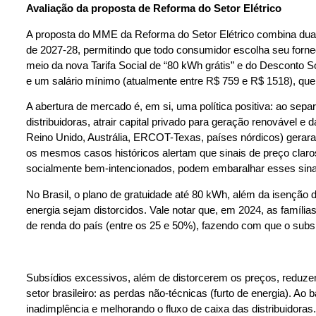
Avaliação da proposta de Reforma do Setor Elétrico
A proposta do MME da Reforma do Setor Elétrico combina duas
de 2027-28, permitindo que todo consumidor escolha seu forneced
meio da nova Tarifa Social de “80 kWh grátis” e do Desconto S
e um salário mínimo (atualmente entre R$ 759 e R$ 1518), que h
A abertura de mercado é, em si, uma política positiva: ao separa
distribuidoras, atrair capital privado para geração renovável 
Reino Unido, Austrália, ERCOT-Texas, países nórdicos) gerar
os mesmos casos históricos alertam que sinais de preço claro
socialmente bem-intencionados, podem embaralhar esses sinais
No Brasil, o plano de gratuidade até 80 kWh, além da isenção d
energia sejam distorcidos. Vale notar que, em 2024, as família
de renda do país (entre os 25 e 50%), fazendo com que o subs
Subsídios excessivos, além de distorcerem os preços, reduzem 
setor brasileiro: as perdas não-técnicas (furto de energia). Ao 
inadimplência e melhorando o fluxo de caixa das distribuidoras