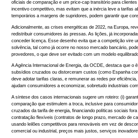
oficiais de comparação e um price-cap transitório para cliente
incentivo competitivo, mas evitam que a inércia leve a tarifas a
temporários a margens de supridores, podem garantir que co
Adicionalmente, as crises energéticas de 2022, na Europa, rev
redistribuir consumidores às pressas. As lições, já incorporad
conceder licença. Esse desenho evita que a competição vire um
solvência, tal como já ocorre no nosso mercado bancário, pode
provedores, o que deve ser evitado com um modelo equilibrad
A Agência Internacional de Energia, da OCDE, destaca que o ê
subsídios cruzados ou distorceram custos (como Espanha com en
deve adotar tarifas claras, e remunerar as redes por eficiênc
ajudam consumidores a economizar, sobretudo industriais com f
A síntese dos casos internacionais sugere um roteiro: (i) gara
comparação que estimulem a troca, inclusive para consumidores 
cruzados da tarifa de energia, financiando políticas sociais f
contratação flexíveis (contratos de longo prazo, mercado de c
usando leilões competitivos para renováveis em vez de descont
comercial ou industrial, preços mais justos, serviços inovadore