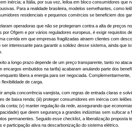
s em inércia; a Itália, por sua vez, leiloa em bloco consumidores qu
busivas. Para a realidade brasileira, modelos semelhantes, como leilão
nsumidores residenciais e pequenos comércios se beneficiem dos g
elaram operadoras que não se protegeram contra a alta de preços no 
as por Ofgem e por vários reguladores europeus, é exigir requisitos d
a corrida em que empresas fragilizadas atraem clientes com desconto
 ser interessante para garantir a solidez desse sistema, ainda que
o.
xito a longo prazo depende de um preço transparente, tanto no ataca
cargos embutidos na tarifa) acabaram anulando parte dos benefícios
ia, enquanto libera a energia para ser negociada. Complementarment
lexibilidade de carga.
ntir ampla concorrência varejista, com regras de entrada claras e so
de baixa renda; (iii) proteger consumidores em inércia com leilões d
ora da conta; (v) manter regulação da rede, assegurando que economi
apacidade) que deem segurança a grandes indústrias sem sufocar a for
os permanentes. Seguido esse checklist, a liberalização proposta te
s e participação ativa na descarbonização do sistema elétrico.