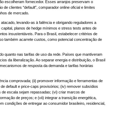
e não escolheram fornecedor. Esses arranjos preservam o
 de clientes “default”, comparador online oficial e limites
anhos de mercado.
atacado, levando-as à falência e obrigando reguladores a
e capital, planos de hedge mínimos e stress tests antes de
s insustentáveis. Para o Brasil, estabelecer critérios de
 isso também acarrete custos, como potencial concentração de
do quanto nas tarifas de uso da rede. Países que mantiveram
 da liberalização. Ao separar energia e distribuição, o Brasil
e, mecanismos de resposta da demanda e tarifas horárias
lvência comprovada; (ii) promover informação e ferramentas de
e default e price-caps provisórios; (iv) remover subsídios
as de escala sejam repassadas; (vi) criar marcos de
mação de preços; e (vii) integrar a transição energética,
m condições de entregar ao consumidor brasileiro, residencial,