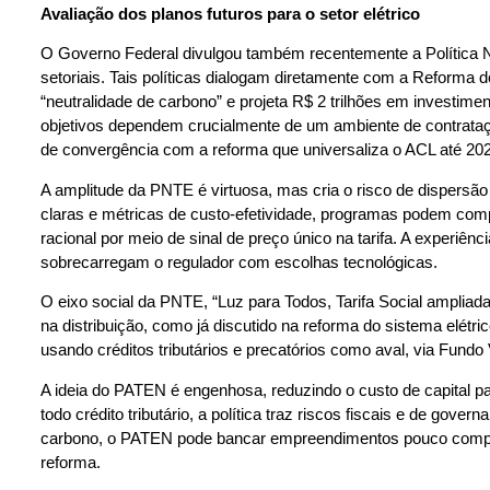
Avaliação dos planos futuros para o setor elétrico
O Governo Federal divulgou também recentemente a Política Na
setoriais. Tais políticas dialogam diretamente com a Reforma
“neutralidade de carbono” e projeta R$ 2 trilhões em investi
objetivos dependem crucialmente de um ambiente de contrataçã
de convergência com a reforma que universaliza o ACL até 20
A amplitude da PNTE é virtuosa, mas cria o risco de dispersão
claras e métricas de custo-efetividade, programas podem compet
racional por meio de sinal de preço único na tarifa. A experiên
sobrecarregam o regulador com escolhas tecnológicas.
O eixo social da PNTE, “Luz para Todos, Tarifa Social ampliada
na distribuição, como já discutido na reforma do sistema elétr
usando créditos tributários e precatórios como aval, via Fund
A ideia do PATEN é engenhosa, reduzindo o custo de capital p
todo crédito tributário, a política traz riscos fiscais e de g
carbono, o PATEN pode bancar empreendimentos pouco competi
reforma.