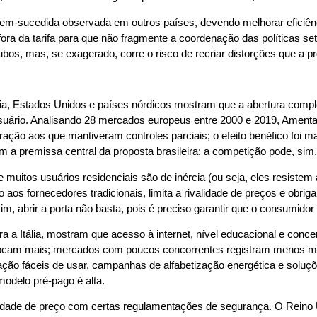
a bem-sucedida observada em outros países, devendo melhorar eficiê
fora da tarifa para que não fragmente a coordenação das políticas se
ubos, mas, se exagerado, corre o risco de recriar distorções que a pr
ália, Estados Unidos e países nórdicos mostram que a abertura comp
uário. Analisando 28 mercados europeus entre 2000 e 2019, Amenta et
ão aos que mantiveram controles parciais; o efeito benéfico foi ma
 a premissa central da proposta brasileira: a competição pode, sim, 
 muitos usuários residenciais são de inércia (ou seja, eles resistem
os fornecedores tradicionais, limita a rivalidade de preços e obriga
im, abrir a porta não basta, pois é preciso garantir que o consumidor
 a Itália, mostram que acesso à internet, nível educacional e conc
rocam mais; mercados com poucos concorrentes registram menos migra
ação fáceis de usar, campanhas de alfabetização energética e soluçõe
modelo pré-pago é alta.
e de preço com certas regulamentações de segurança. O Reino Unid