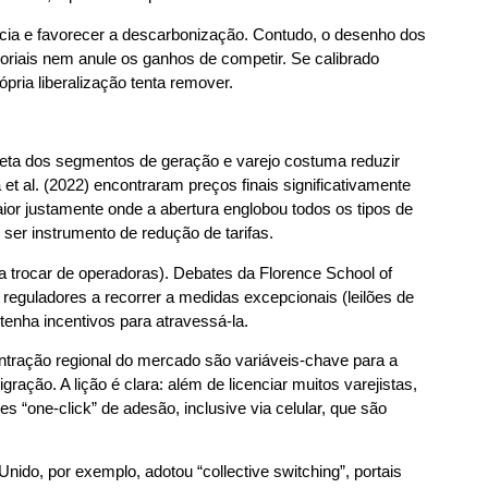
ncia e favorecer a descarbonização. Contudo, o desenho dos
toriais nem anule os ganhos de competir. Se calibrado
ópria liberalização tenta remover.
leta dos segmentos de geração e varejo costuma reduzir
 al. (2022) encontraram preços finais significativamente
ior justamente onde a abertura englobou todos os tipos de
ser instrumento de redução de tarifas.
 a trocar de operadoras). Debates da Florence School of
 reguladores a recorrer a medidas excepcionais (leilões de
 tenha incentivos para atravessá-la.
entração regional do mercado são variáveis-chave para a
ção. A lição é clara: além de licenciar muitos varejistas,
s “one-click” de adesão, inclusive via celular, que são
o, por exemplo, adotou “collective switching”, portais