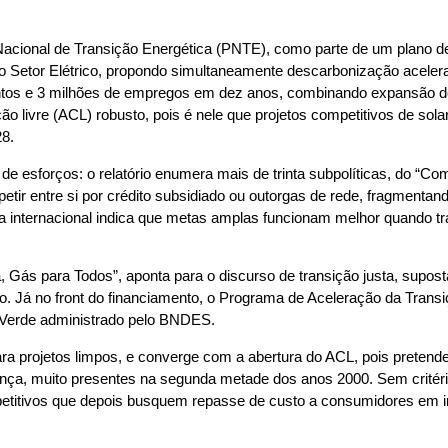
cional de Transição Energética (PNTE), como parte de um plano de 
 do Setor Elétrico, propondo simultaneamente descarbonização acele
mentos e 3 milhões de empregos em dez anos, combinando expansão de 
o livre (ACL) robusto, pois é nele que projetos competitivos de sol
28.
 de esforços: o relatório enumera mais de trinta subpolíticas, do “C
ir entre si por crédito subsidiado ou outorgas de rede, fragmentand
cia internacional indica que metas amplas funcionam melhor quando tra
, Gás para Todos”, aponta para o discurso de transição justa, supos
ico. Já no front do financiamento, o Programa de Aceleração da Tran
o Verde administrado pelo BNDES.
ara projetos limpos, e converge com a abertura do ACL, pois pretend
overnança, muito presentes na segunda metade dos anos 2000. Sem crit
tivos que depois busquem repasse de custo a consumidores em inér