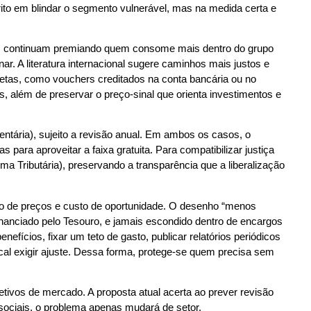
ito em blindar o segmento vulnerável, mas na medida certa e
les continuam premiando quem consome mais dentro do grupo
nar. A literatura internacional sugere caminhos mais justos e
iretas, como vouchers creditados na conta bancária ou no
s, além de preservar o preço-sinal que orienta investimentos e
ntária), sujeito a revisão anual. Em ambos os casos, o
 para aproveitar a faixa gratuita. Para compatibilizar justiça
ma Tributária), preservando a transparência que a liberalização
ão de preços e custo de oportunidade. O desenho “menos
, financiado pelo Tesouro, e jamais escondido dentro de encargos
fícios, fixar um teto de gasto, publicar relatórios periódicos
cal exigir ajuste. Dessa forma, protege-se quem precisa sem
etivos de mercado. A proposta atual acerta ao prever revisão
 sociais, o problema apenas mudará de setor.