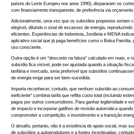
países do Leste Europeu nos anos 1990), dispararam os cortes
com financiamento transparente, de preferência via orçamento 
Adicionalmente, uma vez que os subsídios propostos seriam c
elegível, diluindo o sinal de escassez de energia, reproduzindo
eficientes. Experiências de Indonésia, Jordânia e MENA indica
aplicativo social que já paga benefícios como o Bolsa Família,
uso consciente.
Outra opção é um “desconto na fatura” calculado em reais, e 
subsídio fica visível, pode ser ajustada quando a situação fisc
tarifária e mercado, seria preferível que subsídios continuass
de energia exige para ser bem-sucedida.
Importa reconhecer, contudo, que nenhum subsídio ao consumo
ineficiente” combina tarifa que reflita custo total (incluindo 
pagos por outros consumidores. Para ganhar legitimidade e evit
de impacto e incorporar gatilhos de revisão automática quando
comprometer a competição, o investimento e a transição energ
O desafio, portanto, não é a existência de apoio social, mas s
de subsídios a autoprodutores e a fontes incentivadas; contudo