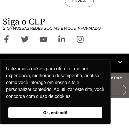
ENVIAR
Siga o CLP
SIGA NOSSAS REDES SOCIAIS E FIQUE INFORMADO
Mapa do site
Utilizamos cookies para oferecer melhor
experiência, melhorar o desempenho, analisar
© COPYRIGHT CLP - CNPJ: 09.512.143/0001-57 - CLIQUE AQUI E FALE
como você interage em nosso site e
COM O CLP
personalizar conteúdo. Ao utilizar este site, você
AUDITORIA
concorda com o uso de cookies.
Ok, entendi!