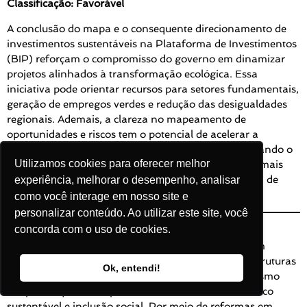
Classificação: Favorável
A conclusão do mapa e o consequente direcionamento de
investimentos sustentáveis na Plataforma de Investimentos
(BIP) reforçam o compromisso do governo em dinamizar
projetos alinhados à transformação ecológica. Essa
iniciativa pode orientar recursos para setores fundamentais,
geração de empregos verdes e redução das desigualdades
regionais. Ademais, a clareza no mapeamento de
oportunidades e riscos tem o potencial de acelerar a
captação de capital nacional e estrangeiro, maximizando o
Utilizamos cookies para oferecer melhor
impacto positivo sobre o meio ambiente e tornando mais
efetivas as políticas de transição para uma economia de
experiência, melhorar o desempenho, analisar
baixo carbono.
como você interage em nosso site e
personalizar conteúdo. Ao utilizar este site, você
concorda com o uso de cookies.
Conclusão
Em síntese, as 25 medidas apresentadas refletem um
esforço abrangente do governo para modernizar estruturas
Ok, entendi!
fiscais, tributárias, ambientais e tecnológicas, ao mesmo
tempo em que busca promover crescimento econômico
sustentável e inclusão social. Por meio de reformas em