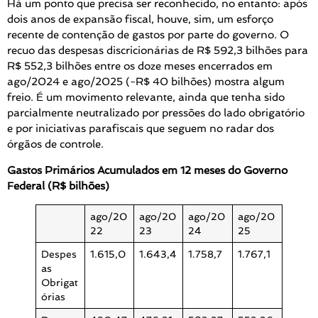
Há um ponto que precisa ser reconhecido, no entanto: após
dois anos de expansão fiscal, houve, sim, um esforço
recente de contenção de gastos por parte do governo. O
recuo das despesas discricionárias de R$ 592,3 bilhões para
R$ 552,3 bilhões entre os doze meses encerrados em
ago/2024 e ago/2025 (-R$ 40 bilhões) mostra algum
freio. É um movimento relevante, ainda que tenha sido
parcialmente neutralizado por pressões do lado obrigatório
e por iniciativas parafiscais que seguem no radar dos
órgãos de controle.
Gastos Primários Acumulados em 12 meses do Governo
Federal (R$ bilhões)
ago/20
ago/20
ago/20
ago/20
22
23
24
25
Despes
1.615,0
1.643,4
1.758,7
1.767,1
as
Obrigat
órias