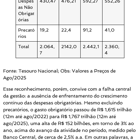
Despes
430,47
476,21
592,27
552,26
as Não
Obrigat
órias
Precató
19,2
22,4
91,2
41,0
rios
Total
2.064,
2142,0
2.442,1
2.360,
7
4
Fonte: Tesouro Nacional; Obs: Valores a Preços de
Ago/2025
Esse reconhecimento, porém, convive com a falha central
da gestão: a ausência de enfrentamento do crescimento
contínuo das despesas obrigatórias. Mesmo excluindo
precatórios, o gasto obrigatório passou de R$ 1,615 trilhão
(12m até ago/2022) para R$ 1,767 trilhão (12m até
ago/2025), uma alta de R$ 152 bilhões, em torno de 3% ao
ano, acima do avanço da atividade no período, medido pelo
Banco Central, de cerca de 2,5% a.a. Em outras palavras, a