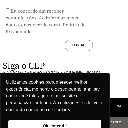
Eu concordo em receber
comunicações. Ao informar meus
dados, eu concordo com a Política de
Privacidade.
ENVIAR
Siga o CLP
SIGA NOSSAS REDES SOCIAIS E FIQUE INFORMADO
Utilizamos cookies para oferecer melhor
experiência, melhorar o desempenho, analisar
como você interage em nosso site e
personalizar conteúdo. Ao utilizar este site, você
Mapa do site
concorda com o uso de cookies.
© COPYRIGHT CLP - CNPJ: 09.512.143/0001-57 - CLIQUE AQUI E FALE
Ok, entendi!
COM O CLP