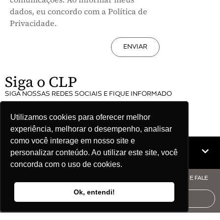
dados, eu concordo com a Política de
Privacidade.
ENVIAR
Siga o CLP
SIGA NOSSAS REDES SOCIAIS E FIQUE INFORMADO
Utilizamos cookies para oferecer melhor
experiência, melhorar o desempenho, analisar
como você interage em nosso site e
Mapa do site
personalizar conteúdo. Ao utilizar este site, você
concorda com o uso de cookies.
© COPYRIGHT CLP - CNPJ: 09.512.143/0001-57 - CLIQUE AQUI E FALE
COM O CLP
Ok, entendi!
AUDITORIA