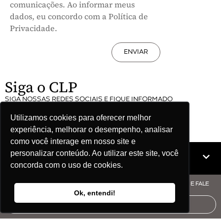
comunicações. Ao informar meus
dados, eu concordo com a Política de
Privacidade.
ENVIAR
Siga o CLP
SIGA NOSSAS REDES SOCIAIS E FIQUE INFORMADO
Utilizamos cookies para oferecer melhor
experiência, melhorar o desempenho, analisar
como você interage em nosso site e
personalizar conteúdo. Ao utilizar este site, você
Mapa do site
concorda com o uso de cookies.
© COPYRIGHT CLP - CNPJ: 09.512.143/0001-57 - CLIQUE AQUI E FALE
COM O CLP
Ok, entendi!
AUDITORIA