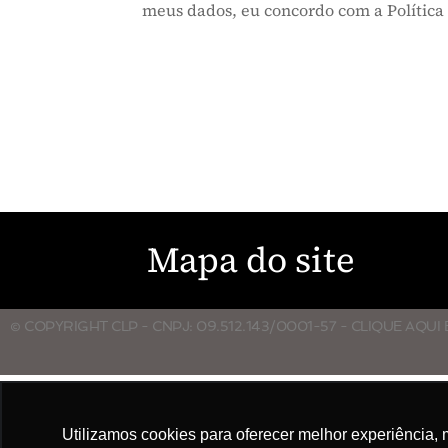
meus dados, eu concordo com a Política
Mapa do site
© COPYRIGHT CLP - CNPJ: 09.512.143/0001-57 - CLIQUE AQUI
Utilizamos cookies para oferecer melhor experiência, 