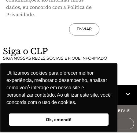
dados, eu concordo com a Política de
Privacidade.
ENVIAR
Siga o CLP
SIGA NOSSAS REDES SOCIAIS E FIQUE INFORMADO
Utilizamos cookies para oferecer melhor
experiência, melhorar o desempenho, analisar
como você interage em nosso site e
Mapa do site
personalizar conteúdo. Ao utilizar este site, você
concorda com o uso de cookies.
© COPYRIGHT CLP - CNPJ: 09.512.143/0001-57 - CLIQUE AQUI E FALE
COM O CLP
Ok, entendi!
AUDITORIA