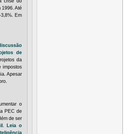
a crise do
m 1996. Até
 -3,8%. Em
discussão
ojetos de
rojetos da
e impostos
ia. Apesar
bro.
umentar o
, a PEC de
lém de ser
il
.
Leia o
teligência