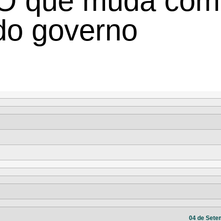
 O que muda com
 do governo
04 de Sete