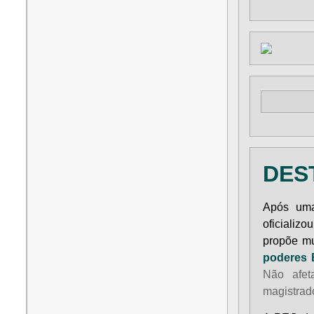
DES
Após uma
oficializ
propõe m
poderes E
Não afet
magistrad