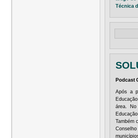
Técnica d
SOL
Podcast C
Após a p
Educaçã
área. No
Educaçã
Também c
Conselho 
município