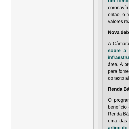
um tombo
coronavíru
então, o 
valores re
Nova debê
A Câmara 
sobre a 
infraestr
área. A p
para fome
do texto a
Renda Bá
O progra
benefício
Renda Bás
uma das 
artigo do