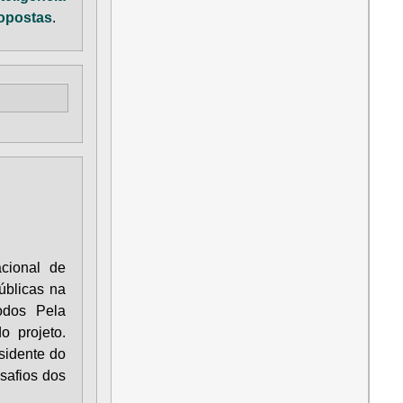
ropostas
.
cional de
úblicas na
odos Pela
 projeto.
esidente do
safios dos