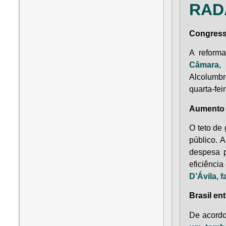
RAD
Congresso
A reforma
Câmara
,
Alcolumbr
quarta-feir
Aumento d
O teto de 
público. 
despesa p
eficiênci
D’Ávila, 
Brasil e
De acordo