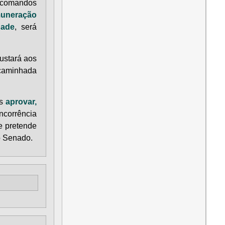
s comandos
uneração
dade
, será
ustará aos
ncaminhada
os
aprovar,
ncorrência
e pretende
o Senado.