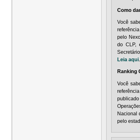
Como dad
Você sabe
referênci
pelo Nexo
do CLP, 
Secretário
Leia aqui
.
Ranking 
Você sabe
referênc
publicado
Operaçõe
Nacional d
pelo esta