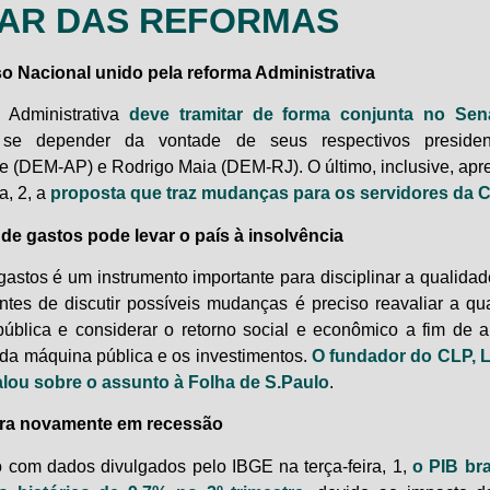
AR DAS REFORMAS
 Nacional unido pela reforma Administrativa
 Administrativa
deve tramitar de forma conjunta no Se
 se depender da vontade de seus respectivos presiden
e (DEM-AP) e Rodrigo Maia (DEM-RJ). O último, inclusive, apr
a, 2, a
proposta que traz mudanças para os servidores da 
e gastos pode levar o país à insolvência
gastos é um instrumento importante para disciplinar a qualida
Antes de discutir possíveis mudanças é preciso reavaliar a qu
ública e considerar o retorno social e econômico a fim de 
a da máquina pública e os investimentos.
O fundador do CLP, L
falou sobre o assunto à Folha de S.Paulo
.
ntra novamente em recessão
 com dados divulgados pelo IBGE na terça-feira, 1,
o PIB bra