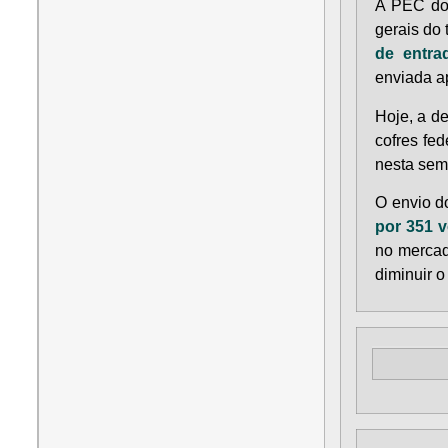
A PEC do
gerais do 
de entrad
enviada a
Hoje, a d
cofres fe
nesta sem
O envio d
por 351 v
no mercad
diminuir o