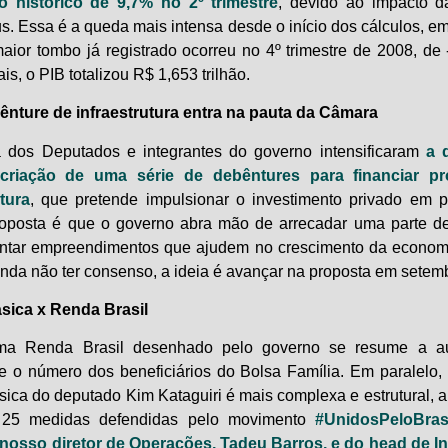
 histórico de 9,7% no 2º trimestre
, devido ao impacto d
s. Essa é a queda mais intensa desde o início dos cálculos, e
maior tombo já registrado ocorreu no 4º trimestre de 2008, de
ais, o PIB totalizou R$ 1,653 trilhão.
nture de infraestrutura entra na pauta da Câmara
dos Deputados e integrantes do governo intensificaram
a 
criação de uma série de debêntures para financiar pr
utura
, que pretende impulsionar o investimento privado em p
roposta é que o governo abra mão de arrecadar uma parte d
ntar empreendimentos que ajudem no crescimento da econom
inda não ter consenso, a ideia é avançar na proposta em setem
sica x Renda Brasil
ma Renda Brasil desenhado pelo governo se resume a a
 e o número dos beneficiários do Bolsa Família. Em paralelo
ica do deputado Kim Kataguiri é mais complexa e estrutural, a
25 medidas defendidas pelo movimento
#UnidosPeloBras
 nosso diretor de Operações, Tadeu Barros, e do head de In