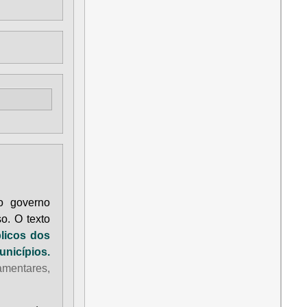
o governo
o. O texto
licos dos
unicípios
.
mentares,