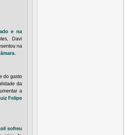
nado e na
tes, Davi
esentou na
Câmara
.
de do gasto
alidade da
aumentar a
uiz Felipe
sil sofreu