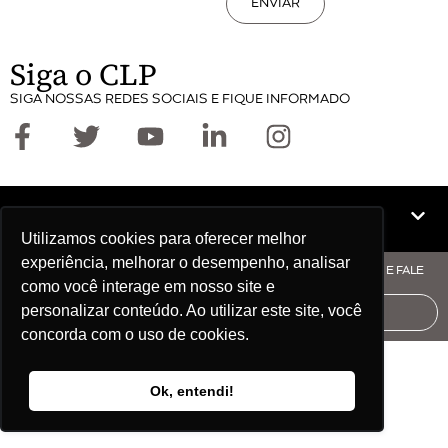
ENVIAR
Siga o CLP
SIGA NOSSAS REDES SOCIAIS E FIQUE INFORMADO
Mapa do site
Utilizamos cookies para oferecer melhor
experiência, melhorar o desempenho, analisar
© COPYRIGHT CLP - CNPJ: 09.512.143/0001-57 - CLIQUE AQUI E FALE
como você interage em nosso site e
COM O CLP
personalizar conteúdo. Ao utilizar este site, você
AUDITORIA
concorda com o uso de cookies.
Ok, entendi!