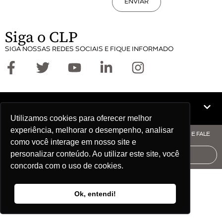
ENVIAR
Siga o CLP
SIGA NOSSAS REDES SOCIAIS E FIQUE INFORMADO
Mapa do site
Utilizamos cookies para oferecer melhor
experiência, melhorar o desempenho, analisar
© COPYRIGHT CLP - CNPJ: 09.512.143/0001-57 - CLIQUE AQUI E FALE
como você interage em nosso site e
COM O CLP
personalizar conteúdo. Ao utilizar este site, você
AUDITORIA
concorda com o uso de cookies.
Ok, entendi!