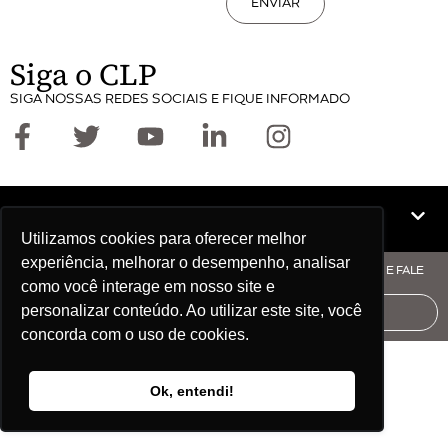
ENVIAR
Siga o CLP
SIGA NOSSAS REDES SOCIAIS E FIQUE INFORMADO
Mapa do site
Utilizamos cookies para oferecer melhor
experiência, melhorar o desempenho, analisar
© COPYRIGHT CLP - CNPJ: 09.512.143/0001-57 - CLIQUE AQUI E FALE
como você interage em nosso site e
COM O CLP
personalizar conteúdo. Ao utilizar este site, você
AUDITORIA
concorda com o uso de cookies.
Ok, entendi!