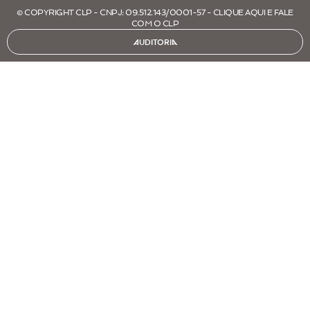
© COPYRIGHT CLP - CNPJ: 09.512.143/0001-57 - CLIQUE AQUI E FALE
COM O CLP
AUDITORIA