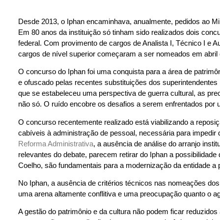
Desde 2013, o Iphan encaminhava, anualmente, pedidos ao Min
Em 80 anos da instituição só tinham sido realizados dois conc
federal. Com provimento de cargos de Analista I, Técnico I e Au
cargos de nível superior começaram a ser nomeados em abril 
O concurso do Iphan foi uma conquista para a área de patrimôn
e ofuscado pelas recentes substituições dos superintendente
que se estabeleceu uma perspectiva de guerra cultural, as p
não só. O ruído encobre os desafios a serem enfrentados por 
O concurso recentemente realizado está viabilizando a reposiçã
cabíveis à administração de pessoal, necessária para impedir
Reforma Administrativa
, a ausência de análise do arranjo ins
relevantes do debate, parecem retirar do Iphan a possibilida
Coelho, são fundamentais para a modernização da entidade a pa
No Iphan, a ausência de critérios técnicos nas nomeações do
uma arena altamente conflitiva e uma preocupação quanto o agr
A gestão do patrimônio e da cultura não podem ficar reduzidos