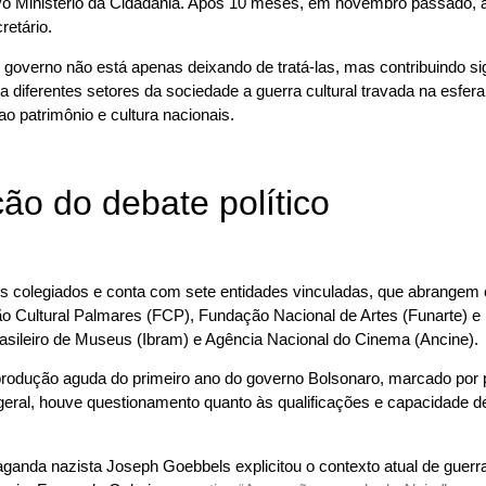
ovo Ministério da Cidadania. Após 10 meses, em novembro passado, a S
etário.
al governo não está apenas deixando de tratá-las, mas contribuindo si
a diferentes setores da sociedade a guerra cultural travada na esfera
ao patrimônio e cultura nacionais.
ção do debate político
os colegiados e conta com sete entidades vinculadas, que abrangem
ltural Palmares (FCP), Fundação Nacional de Artes (Funarte) e Fun
 Brasileiro de Museus (Ibram) e Agência Nacional do Cinema (Ancine).
eprodução aguda do primeiro ano do governo Bolsonaro, marcado po
 geral, houve questionamento quanto às qualificações e capacidade 
ganda nazista Joseph Goebbels explicitou o contexto atual de guerra 