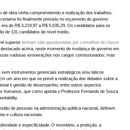
o de obra vinha comprometendo a realização dos trabalhos.
 certame foi finalmente previsto no orçamento do governo
ada era de R$ 3.219,97 a R$ 5.035,29. Os candidatos para os
o de 131 candidatos de nível médio.
vel superior
tenham sido questionadas por conselhos de classe
Como destacado acima, neste momento de mudança de governo em
r essas ruidosas exonerações nos cargos comissionados; mas
s sem instrumentos gerenciais estratégicos e/ou táticos
. Em um ano em que se prevê a realização dos debates sobre a
ncional e gestão do desempenho, entre outros aspectos
ursos humanos, que como aponta o Professor Fernando de Souza
ntability.
stão de pessoas na administração pública nacional, definem
io e cultura nacionais.
exidade e especificidade. O inventário, a proteção, a