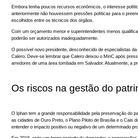
Embora tenha poucos recursos econômicos, o interesse polític
anteriormente não houvessem pressões políticas para o preen
escolhidos entre os técnicos dos órgãos.
Com um orçamento menor e superintendentes menos qualificados
poderão ser autorizados inadequadamente.
O possível novo presidente, desconhecido de especialistas da á
Calero. Deve-se lembrar que Calero deixou o MinC após pressão
arredores de uma área tombada em Salvador. Atualmente, a pre
Os riscos na gestão do patr
O Iphan tem a grande responsabilidade pela preservação do patr
as cidades de Ouro Preto, o Plano Piloto de Brasília e o Cais
entender o impacto positivo ou negativo de um determinado pro
Em 2018, após um longo período de demandas e negociações, o 