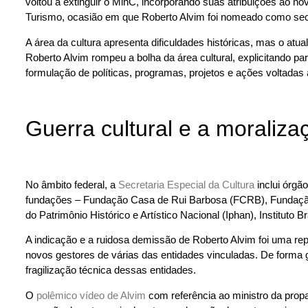
voltou a extinguir o MinC, incorporando suas atribuições ao n
Turismo, ocasião em que Roberto Alvim foi nomeado como secr
A área da cultura apresenta dificuldades históricas, mas o atu
Roberto Alvim rompeu a bolha da área cultural, explicitando par
formulação de políticas, programas, projetos e ações voltadas 
Guerra cultural e a moraliza
No âmbito federal, a
Secretaria Especial da Cultura
inclui órgã
fundações – Fundação Casa de Rui Barbosa (FCRB), Fundação Cu
do Patrimônio Histórico e Artístico Nacional (Iphan), Instituto
A indicação e a ruidosa demissão de Roberto Alvim foi uma r
novos gestores de várias das entidades vinculadas. De forma
fragilização técnica dessas entidades.
O
polêmico vídeo de Alvim
com referência ao ministro da propa