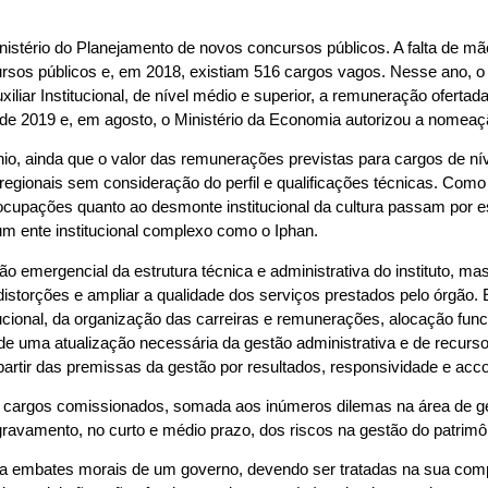
istério do Planejamento de novos concursos públicos. A falta de mã
ursos públicos e, em 2018, existiam 516 cargos vagos. Nesse ano, o
xiliar Institucional, de nível médio e superior, a remuneração ofert
de 2019 e, em agosto, o Ministério da Economia autorizou a nomeaçã
io, ainda que o valor das remunerações previstas para cargos de ní
s regionais sem consideração do perfil e qualificações técnicas. 
reocupações quanto ao desmonte institucional da cultura passam po
um ente institucional complexo como o Iphan.
o emergencial da estrutura técnica e administrativa do instituto, ma
 distorções e ampliar a qualidade dos serviços prestados pelo órgão
titucional, da organização das carreiras e remunerações, alocação fu
de de uma atualização necessária da gestão administrativa e de rec
rtir das premissas da gestão por resultados, responsividade e accou
s cargos comissionados, somada aos inúmeros dilemas na área de ge
avamento, no curto e médio prazo, dos riscos na gestão do patrimôn
 a embates morais de um governo, devendo ser tratadas na sua compl