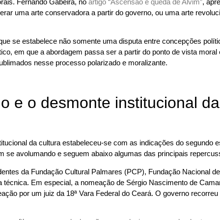
rais. Fernando Gabeira, no
artigo “Ascensão e queda de Alvim”
, apr
perar uma arte conservadora a partir do governo, ou uma arte revoluci
rque se estabelece não somente uma disputa entre concepções polític
tico, em que a abordagem passa ser a partir do ponto de vista moral 
ublimados nesse processo polarizado e moralizante.
e o desmonte institucional da 
ucional da cultura estabeleceu-se com as indicações do segundo esc
oram se avolumando e seguem abaixo algumas das principais repercus
tes da Fundação Cultural Palmares (PCP), Fundação Nacional de A
ncia técnica. Em especial, a nomeação de Sérgio Nascimento de Ca
ão por um juiz da 18ª Vara Federal do Ceará. O governo recorreu d