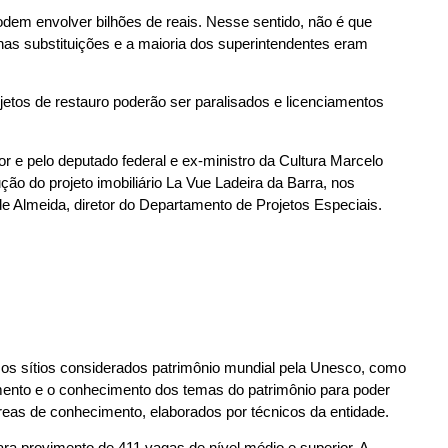
dem envolver bilhões de reais. Nesse sentido, não é que
as substituições e a maioria dos superintendentes eram
etos de restauro poderão ser paralisados e licenciamentos
r e pelo deputado federal e ex-ministro da Cultura Marcelo
ão do projeto imobiliário La Vue Ladeira da Barra, nos
e Almeida, diretor do Departamento de Projetos Especiais.
os os sítios considerados patrimônio mundial pela Unesco, como
nimento e o conhecimento dos temas do patrimônio para poder
áreas de conhecimento, elaborados por técnicos da entidade.
a provimento de 411 vagas de nível médio e superior. A