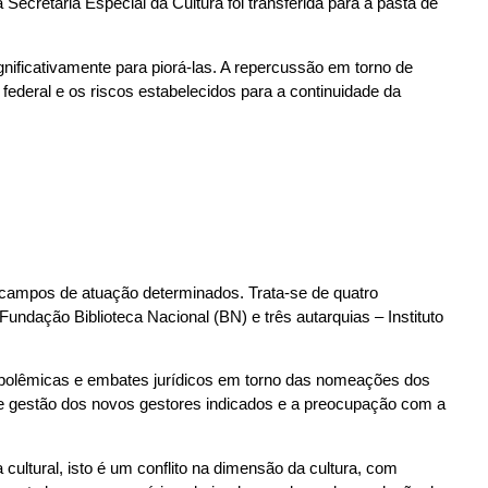
ecretaria Especial da Cultura foi transferida para a pasta de
gnificativamente para piorá-las. A repercussão em torno de
 federal e os riscos estabelecidos para a continuidade da
 campos de atuação determinados. Trata-se de quatro
dação Biblioteca Nacional (BN) e três autarquias – Instituto
r polêmicas e embates jurídicos em torno das nomeações dos
de gestão dos novos gestores indicados e a preocupação com a
cultural, isto é um conflito na dimensão da cultura, com