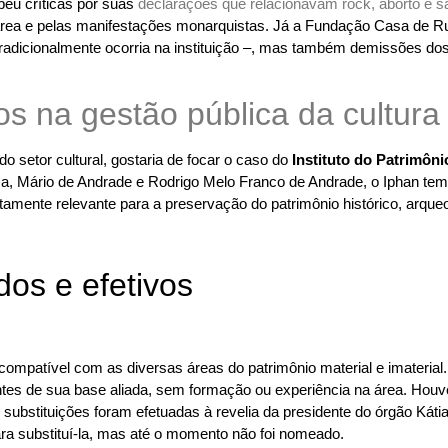
eu críticas por suas
declarações que relacionavam rock, aborto e 
 na área e pelas manifestações monarquistas. Já a Fundação Casa de 
adicionalmente ocorria na instituição –, mas também demissões dos p
 setor cultural, gostaria de focar o caso do
Instituto do Patrimôni
Mário de Andrade e Rodrigo Melo Franco de Andrade, o Iphan tem a 
ltamente relevante para a preservação do patrimônio histórico, arqueol
dos e efetivos
mpatível com as diversas áreas do patrimônio material e imaterial.
egrantes de sua base aliada, sem formação ou experiência na área. Ho
 substituições foram efetuadas à revelia da presidente do órgão Kát
para substituí-la, mas até o momento não foi nomeado.