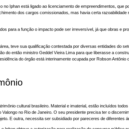
o no Iphan está ligado ao licenciamento de empreendimentos, que po
chimento dos cargos comissionados, mas havia certa razoabilidade n
 para a função o impacto pode ser irreversível, já que obras e proj
rea, teve sua qualificação contestada por diversas entidades do seto
 do então ministro Geddel Vieira Lima para que liberasse a construç
sidência do órgão está interinamente ocupada por Robson Antônio d
imônio
imônio cultural brasileiro. Material e imaterial, estão incluídos tod
 do Valongo no Rio de Janeiro. O seu presidente precisa ter o discer
jeto. E outra, necessita ser subsidiado por pareceres de diferentes 
Iphan obteve a autorização para realização de concurso público par