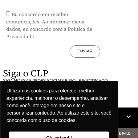
Eu concordo em receber
comunicações. Ao informar meus
dados, eu concordo com a Política de
Privacidade.
ENVIAR
Siga o CLP
SIGA NOSSAS REDES SOCIAIS E FIQUE INFORMADO
Utilizamos cookies para oferecer melhor
experiência, melhorar o desempenho, analisar
como você interage em nosso site e
personalizar conteúdo. Ao utilizar este site, você
Mapa do site
concorda com o uso de cookies.
© COPYRIGHT CLP - CNPJ: 09.512.143/0001-57 - CLIQUE AQUI E FALE
Ok, entendi!