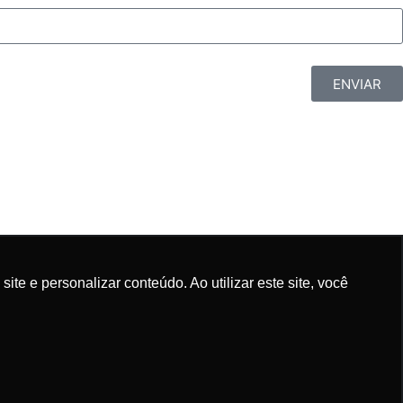
ENVIAR
e e personalizar conteúdo. Ao utilizar este site, você
QUI E FALE COM O CLP