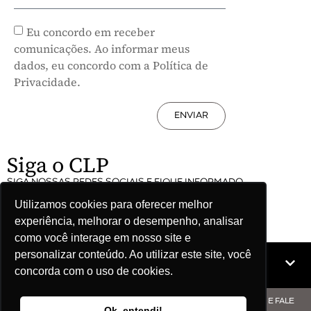
Eu concordo em receber
comunicações. Ao informar meus
dados, eu concordo com a Política de
Privacidade.
ENVIAR
Siga o CLP
SIGA NOSSAS REDES SOCIAIS E FIQUE INFORMADO
Utilizamos cookies para oferecer melhor
experiência, melhorar o desempenho, analisar
como você interage em nosso site e
personalizar conteúdo. Ao utilizar este site, você
Mapa do site
concorda com o uso de cookies.
© COPYRIGHT CLP - CNPJ: 09.512.143/0001-57 - CLIQUE AQUI E FALE
Ok, entendi!