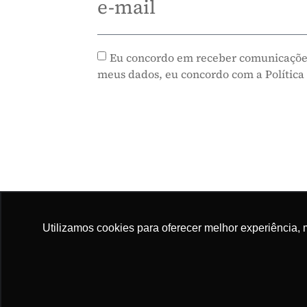
e-mail
Eu concordo em receber comunicaçõe
meus dados, eu concordo com a Política
Utilizamos cookies para oferecer melhor experiência, 
Mapa do site
© COPYRIGHT CLP - CNPJ: 09.512.143/0001-57 - CLIQUE AQUI