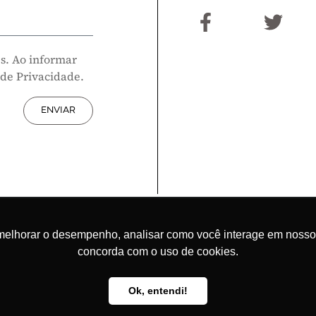
s. Ao informar
 de Privacidade.
ENVIAR
melhorar o desempenho, analisar como você interage em nosso sit
concorda com o uso de cookies.
Ok, entendi!
 E FALE COM O CLP
AUDITORIA