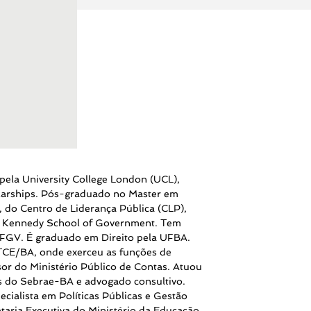
pela University College London (UCL),
larships. Pós-graduado no Master em
 do Centro de Liderança Pública (CLP),
d Kennedy School of Government. Tem
FGV. É graduado em Direito pela UFBA.
 TCE/BA, onde exerceu as funções de
or do Ministério Público de Contas. Atuou
as do Sebrae-BA e advogado consultivo.
ecialista em Políticas Públicas e Gestão
aria Executiva do Ministério da Educação