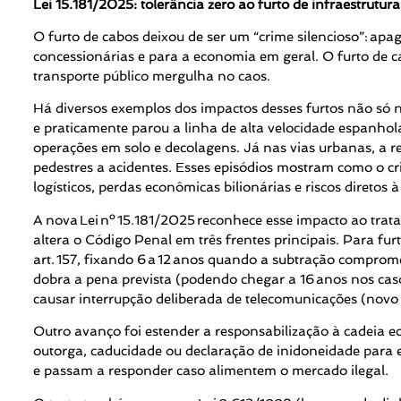
Lei 15.181/2025: tolerância zero ao furto de infraestrutura
O furto de cabos deixou de ser um “crime silencioso”: apa
concessionárias e para a economia em geral. O furto de ca
transporte público mergulha no caos.
Há diversos exemplos dos impactos desses furtos não só n
e praticamente parou a linha de alta velocidade espanhol
operações em solo e decolagens. Já nas vias urbanas, a re
pedestres a acidentes. Esses episódios mostram como o c
logísticos, perdas econômicas bilionárias e riscos diretos 
A nova Lei nº 15.181/2025 reconhece esse impacto ao tratar
altera o Código Penal em três frentes principais. Para furto
art. 157, fixando 6 a 12 anos quando a subtração compromete
dobra a pena prevista (podendo chegar a 16 anos nos caso
causar interrupção deliberada de telecomunicações (novo §
Outro avanço foi estender a responsabilização à cadeia 
outorga, caducidade ou declaração de inidoneidade para 
e passam a responder caso alimentem o mercado ilegal.