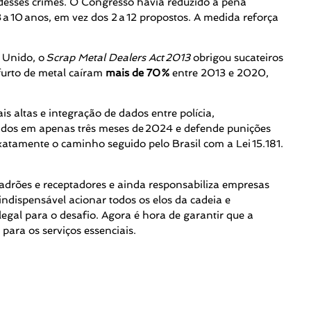
desses crimes. O Congresso havia reduzido a pena
 10 anos, em vez dos 2 a 12 propostos. A medida reforça
 Unido, o
Scrap Metal Dealers Act
2013
obrigou sucateiros
 furto de metal caíram
mais de 70
%
entre 2013 e 2020,
s altas e integração de dados entre polícia,
dos em apenas três meses de 2024 e defende punições
atamente o caminho seguido pelo Brasil com a Lei 15.181.
ladrões e receptadores e ainda responsabiliza empresas
indispensável acionar todos os elos da cadeia e
legal para o desafio. Agora é hora de garantir que a
ara os serviços essenciais.