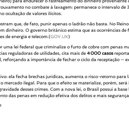
eiro) para endurecer o rastreamento do dinheiro proveniente 
rouxamento no combate à lavagem: permanece o intervalo de 3 a
ocultação de valores ilícitos.
tram que, de fato, punir apenas o ladrão não basta. No Reino
 em dinheiro. O governo britânico estima que as ocorrências de
s de energia e telecom.(
GOV.UK
)
 uma lei federal que criminalize o furto de cobre com penas mai
as reguladoras de utilidades, cita mais de
4
000 casos
reporta
reforçando a importância de fechar o ciclo da receptação — ex
vo: ela fecha brechas jurídicas, aumenta o risco-retorno para 
o mercado ilegal. Para que o efeito se materialize, porém, será 
ravidade desses crimes. Com a nova lei, o Brasil possui a base 
o das penas em redução efetiva dos delitos e mais segurança p
P