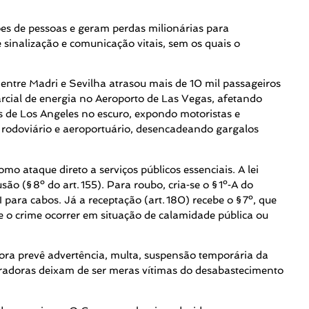
hões de pessoas e geram perdas milionárias para
 sinalização e comunicação vitais, sem os quais o
entre Madri e Sevilha atrasou mais de 10 mil passageiros
rcial de energia no Aeroporto de Las Vegas, afetando
os de Los Angeles no escuro, expondo motoristas e
 rodoviário e aeroportuário, desencadeando gargalos
mo ataque direto a serviços públicos essenciais. A lei
ão (§ 8º do art. 155). Para roubo, cria‑se o § 1º‑A do
 para cabos. Já a receptação (art. 180) recebe o § 7º, que
e o crime ocorrer em situação de calamidade pública ou
ora prevê advertência, multa, suspensão temporária da
eradoras deixam de ser meras vítimas do desabastecimento