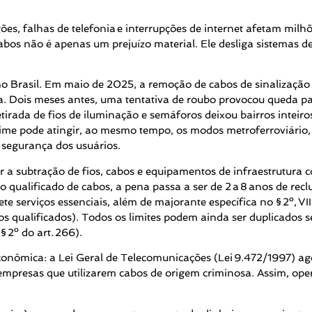
gões, falhas de telefonia e interrupções de internet afetam mil
bos não é apenas um prejuízo material. Ele desliga sistemas de
o Brasil. Em maio de 2025, a remoção de cabos de sinalização 
a. Dois meses antes, uma tentativa de roubo provocou queda pa
tirada de fios de iluminação e semáforos deixou bairros inteir
rime pode atingir, ao mesmo tempo, os modos metroferroviário,
à segurança dos usuários.
 a subtração de fios, cabos e equipamentos de infraestrutura co
 qualificado de cabos, a pena passa a ser de 2 a 8 anos de reclus
 serviços essenciais, além de majorante específica no § 2º, VIII
s qualificados). Todos os limites podem ainda ser duplicados s
 2º do art. 266).
econômica: a Lei Geral de Telecomunicações (Lei 9.472/1997) ag
empresas que utilizarem cabos de origem criminosa. Assim, op