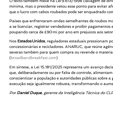
O texto também mexe na Lei 9.613/1998 (lavagem de dinh
mínima, mas o presidente vetou esse ponto para evitar af
que o lucro com cabos roubados pode ser enquadrado como 
Países que enfrentaram ondas semelhantes de roubos mos
a se licenciar, registrar vendedores e proibir pagamentos
poupando cerca de £90 mi por ano em prejuízos aos setore
Nos
Estados
Unidos
, reguladores estaduais pressionam por
concessionárias e recicladores. A NARUC, que reúne agênci
severas também para quem compra ou revende o material, 
(
broadbandbreakfast.com
)
Em síntese, a Lei 15.181/2025 representa um avanço decisi
que, deliberadamente ou por falta de controle, alimentam 
conscientizar a população e autoridades públicas sobre a g
execução seja igualmente robusta, transformando o aument
Por
Daniel Duque
, gerente da Inteligência Técnica do CL