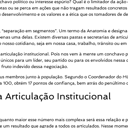
chavo político ou interesse espúrio? Qual é o limitador da açã
uptas ou se perca em ações que não tragam resultados concretos
eu desenvolvimento e os valores e a ética que os tomadores de 
, “separação em segmentos”. Um termo da Anatomia e designa 
nas uma delas. Existem diversas pastas e secretarias de articul
 nosso cotidiano, seja em nossa casa, trabalho, trânsito ou em 
rticulação institucional. Pois nos vem à mente um conchavo po
e únicos para um líder, seu partido ou para os envolvidos nes
fruto indevido dessa negociação.
s e seus membros junto à população. Segundo o Coordenador do
a 100, obtém 17 pontos de confiança, bem atrás do penúltimo 
Articulação Institucional
quanto maior esse número mais complexa será essa relação e 
de um resultado que agrade a todos os articulados. Nesse mom