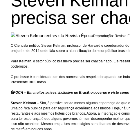
Steven Kelman: 
precisa ser ch
Reprodução: Revista 
O Cientista político Steven Kelman, professor de Harvard e coordenador d
em junho de 2014 onde fala sobre a atual situação do setor público brasilei
Para Kelman, o setor público brasileiro precisa ser chacoalhado. Ele ress
poderosos.
O professor é considerado um dos nomes mais respeitados quando se trata
Presidente Bill Clinton.
ÉPOCA – Em muitos países, inclusive no Brasil, o governo é visto como bu
Steven Kelman –
Sim, é possível ter ao menos alguma esperança de que 
uma política pública para dar segurança econômica aos idosos. Hoje, há 
restaurantes e aos mesmos hotéis dos brancos. Agora, a integração é con
para ter esperança é que alguns governos têm um desempenho melhor que o
isso não acontece. Mesmo em países em estágios semelhantes de desenvolv
de metrô em poucos anos.