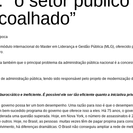
“o setor público 
acoalhado”
Época
o módulo internacional do Master em Liderança e Gestão Pública (MLG), oferecido 
ro.
alta também que o principal problema da administração pública nacional é a conce
 de administração pública, tendo sido responsável pelo projeto de modernização 
rocrático e ineficiente. É possível ele ser tão eficiente quanto a iniciativa 
o governo possa ter um bom desempenho. Uma razão para isso é que o desempen
um bem-sucedido programa do governo que oferece isso a eles. Há 75 anos, o gov
siderada uma questão superada. Hoje, em Nova York, o número de assassinatos é 2
utros. Hoje, no Brasil, as pessoas muitas vezes têm de pagar propina para conse
imento, há diferenças dramáticas. O Brasil não conseguiu ampliar a rede de me