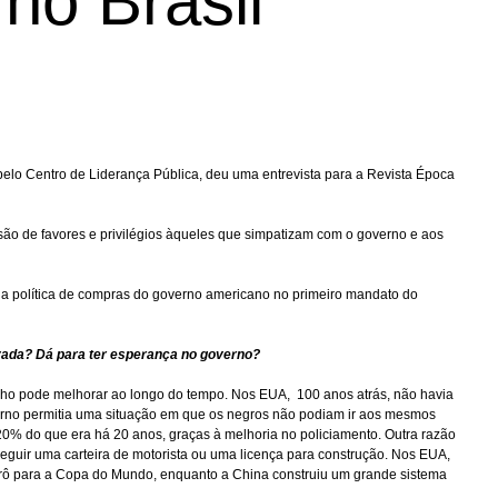
no Brasil
pelo Centro de Liderança Pública, deu uma entrevista para a Revista Época
ssão de favores e privilégios àqueles que simpatizam com o governo e aos
da política de compras do governo americano no primeiro mandato do
privada? Dá para ter esperança no governo?
ho pode melhorar ao longo do tempo. Nos EUA, 100 anos atrás, não havia
erno permitia uma situação em que os negros não podiam ir aos mesmos
0% do que era há 20 anos, graças à melhoria no policiamento. Outra razão
guir uma carteira de motorista ou uma licença para construção. Nos EUA,
trô para a Copa do Mundo, enquanto a China construiu um grande sistema