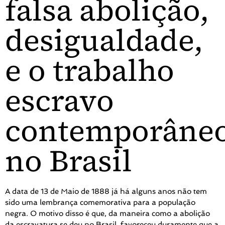
falsa abolição,
desigualdade,
e o trabalho
escravo
contemporâne
no Brasil
A data de 13 de Maio de 1888 já há alguns anos não tem
sido uma lembrança comemorativa para a população
negra. O motivo disso é que, da maneira como a abolição
da escravatura se deu no Brasil, favoreceu duramente que a