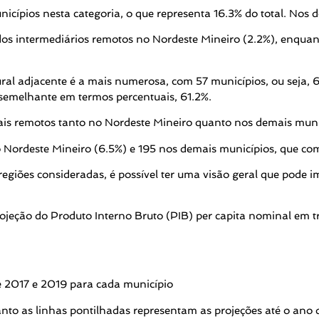
nicípios nesta categoria, o que representa 16.3% do total. Nos
dos intermediários remotos no Nordeste Mineiro (2.2%), enqua
rural adjacente é a mais numerosa, com 57 municípios, ou seja,
semelhante em termos percentuais, 61.2%.
rais remotos tanto no Nordeste Mineiro quanto nos demais muni
 Nordeste Mineiro (6.5%) e 195 nos demais municípios, que co
giões consideradas, é possível ter uma visão geral que pode im
projeção do Produto Interno Bruto (PIB) per capita nominal em 
e 2017 e 2019 para cada município
anto as linhas pontilhadas representam as projeções até o ano 