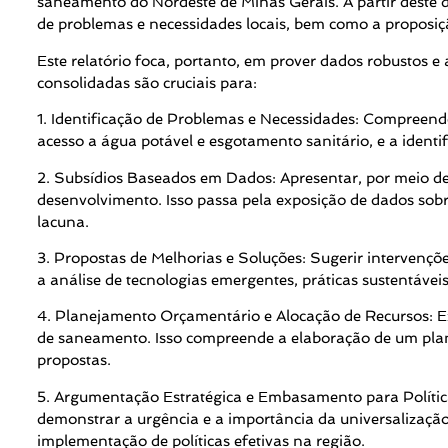
saneamento do Nordeste de Minas Gerais. A partir deste d
de problemas e necessidades locais, bem como a proposiçã
Este relatório foca, portanto, em prover dados robustos
consolidadas são cruciais para:
1. Identificação de Problemas e Necessidades: Compreende
acesso a água potável e esgotamento sanitário, e a ident
2. Subsídios Baseados em Dados: Apresentar, por meio de 
desenvolvimento. Isso passa pela exposição de dados sobr
lacuna.
3. Propostas de Melhorias e Soluções: Sugerir intervençõ
a análise de tecnologias emergentes, práticas sustentáve
4. Planejamento Orçamentário e Alocação de Recursos: Exp
de saneamento. Isso compreende a elaboração de um plano
propostas.
5. Argumentação Estratégica e Embasamento para Política
demonstrar a urgência e a importância da universalização
implementação de políticas efetivas na região.