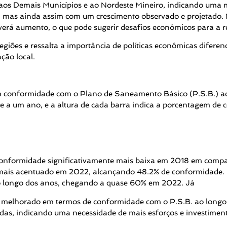
 aos Demais Municípios e ao Nordeste Mineiro, indicando uma 
mas ainda assim com um crescimento observado e projetado. No
averá aumento, o que pode sugerir desafios econômicos para a r
regiões e ressalta a importância de políticas econômicas difer
ção local.
em conformidade com o Plano de Saneamento Básico (P.S.B.) a
nde a um ano, e a altura de cada barra indica a porcentagem de
nformidade significativamente mais baixa em 2018 em compa
 mais acentuado em 2022, alcançando 48.2% de conformidad
o longo dos anos, chegando a quase 60% em 2022. Já
m melhorado em termos de conformidade com o P.S.B. ao longo
das, indicando uma necessidade de mais esforços e investimen