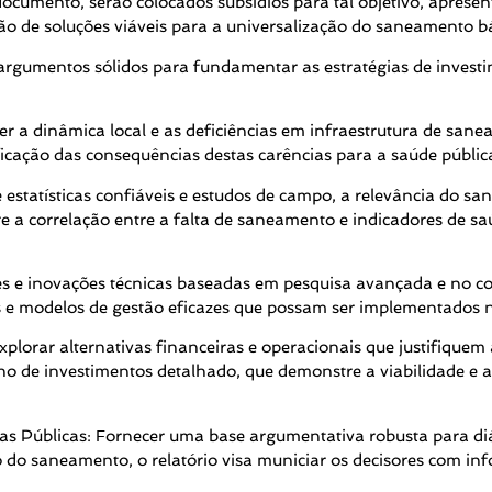
ocumento, serão colocados subsídios para tal objetivo, aprese
o de soluções viáveis para a universalização do saneamento bá
 e argumentos sólidos para fundamentar as estratégias de inve
r a dinâmica local e as deficiências em infraestrutura de san
ificação das consequências destas carências para a saúde públi
estatísticas confiáveis e estudos de campo, a relevância do sa
e a correlação entre a falta de saneamento e indicadores de sa
es e inovações técnicas baseadas em pesquisa avançada e no co
is e modelos de gestão eficazes que possam ser implementados n
lorar alternativas financeiras e operacionais que justifiquem
 de investimentos detalhado, que demonstre a viabilidade e a
s Públicas: Fornecer uma base argumentativa robusta para diál
 do saneamento, o relatório visa municiar os decisores com inf