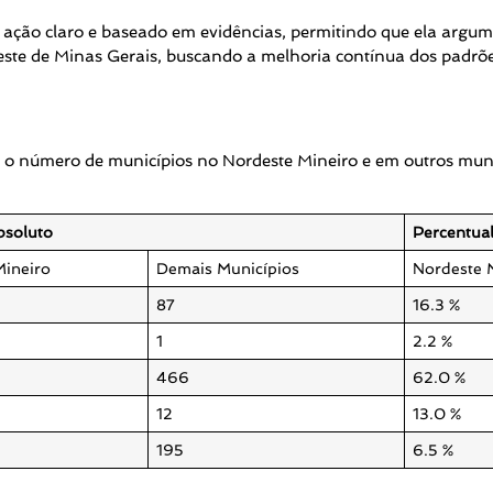
ação claro e baseado em evidências, permitindo que ela argume
ste de Minas Gerais, buscando a melhoria contínua dos padrõe
a o número de municípios no Nordeste Mineiro e em outros muni
soluto
Percentua
Mineiro
Demais Municípios
Nordeste 
87
16.3 %
1
2.2 %
466
62.0 %
12
13.0 %
195
6.5 %