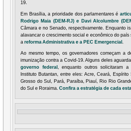
19.
Em Brasília, a prioridade dos parlamentares é
arti
Rodrigo Maia (DEM-RJ) e Davi Alcolumbre (DE
Câmara e no Senado, respectivamente. Enquanto is
alavancar o crescimento social e econômico do paí
a
reforma Administrativa e a PEC Emergencial
.
Ao mesmo tempo, os governadores começam a defi
imunização contra a Covid-19. Alguns deles aguar
governo federal
, enquanto outros solicitaram 
Instituto Butantan, entre eles: Acre, Ceará, Espíri
Grosso do Sul, Pará, Paraíba, Piauí, Rio Rio Gran
do Sul e Roraima.
Confira a estratégia de cada est