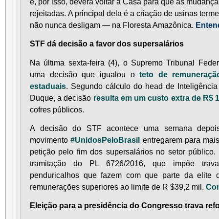
e, por isso, deverá voltar à Casa para que as mudança
rejeitadas.
A principal dela é a criação de usinas terme
não nunca desligam — na Floresta Amazônica.
Enten
STF dá decisão a favor dos supersalários
Na última sexta-feira (4), o Supremo Tribunal Fede
uma decisão que igualou o
teto de remuneração
estaduais
. Segundo cálculo do head de Inteligênci
Duque, a decisão
resulta em um custo extra de R$ 
cofres públicos.
A decisão do STF acontece uma semana depois
movimento
#UnidosPeloBrasil
entregarem para mais
petição pelo fim dos supersalários no setor públic
tramitação do PL 6726/2016, que impõe tra
penduricalhos que fazem com que parte da elite d
remunerações superiores ao limite de R $39,2 mil.
Con
Eleição para a presidência do Congresso trava re