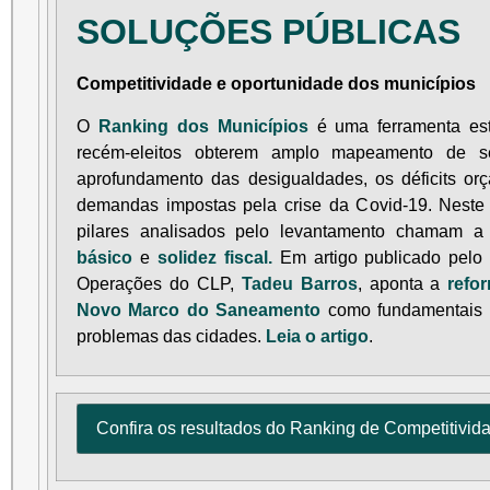
SOLUÇÕES PÚBLICAS
Competitividade e oportunidade dos municípios
O
Ranking dos Municípios
é uma ferramenta estr
recém-eleitos obterem amplo mapeamento de s
aprofundamento das desigualdades, os déficits or
demandas impostas pela crise da Covid-19. Neste 
pilares analisados pelo levantamento chamam a
básico
e
solidez fiscal.
Em artigo publicado pelo 
Operações do CLP,
Tadeu Barros
, aponta a
refo
Novo Marco do Saneamento
como fundamentais p
problemas das cidades.
Leia o artigo
.
Confira os resultados do Ranking de Competitivid