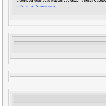
a conhecer duas boas práticas que estão na nossa Casote
o
Participa Pernambuco
.