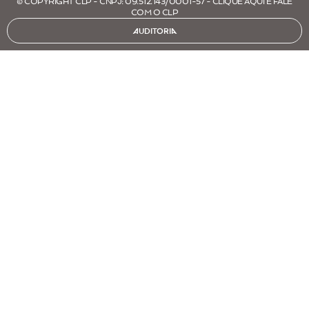
© COPYRIGHT CLP - CNPJ: 09.512.143/0001-57 - CLIQUE AQUI E FALE
COM O CLP
AUDITORIA