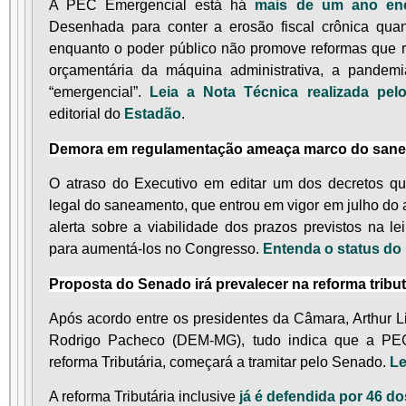
A PEC Emergencial está há
mais de um ano en
Desenhada para conter a erosão fiscal crônica qua
enquanto o poder público não promove reformas que r
orçamentária da máquina administrativa, a pandem
“emergencial”.
Leia a Nota Técnica realizada pel
editorial do
Estadão
.
Demora em regulamentação ameaça marco do san
O atraso do Executivo em editar um dos decretos q
legal do saneamento, que entrou em vigor em julho d
alerta sobre a viabilidade dos prazos previstos na l
para aumentá-los no Congresso.
Entenda o status do 
Proposta do Senado irá prevalecer na reforma tribut
Após acordo entre os presidentes da Câmara, Arthur L
Rodrigo Pacheco (DEM-MG), tudo indica que a PEC
reforma Tributária, começará a tramitar pelo Senado.
Le
A reforma Tributária inclusive
já é defendida por 46 d