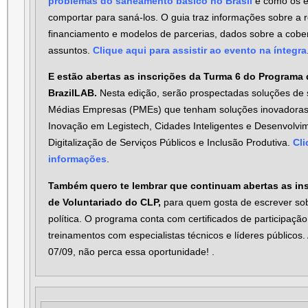
problemas do saneamento básico no Brasil
e como os e
comportar para saná-los. O guia traz informações sobre a
financiamento e modelos de parcerias, dados sobre a cober
assuntos.
Clique aqui para assistir ao evento na íntegra
E estão abertas as inscrições da Turma 6 do Programa
BrazilLAB.
Nesta edição, serão prospectadas soluções de 
Médias Empresas (PMEs) que tenham soluções inovadoras n
Inovação em Legistech, Cidades Inteligentes e Desenvolvim
Digitalização de Serviços Públicos e Inclusão Produtiva.
Cli
informações
.
Também quero te lembrar que continuam abertas as in
de Voluntariado do CLP,
para quem gosta de escrever sob
política. O programa conta com certificados de participação
treinamentos com especialistas técnicos e líderes públicos. 
07/09, não perca essa oportunidade!
.