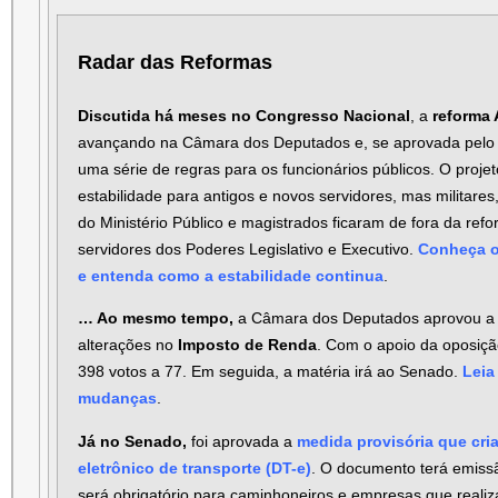
Radar das Reformas
Discutida há meses no Congresso Nacional
, a
reforma 
avançando na Câmara dos Deputados e, se aprovada pelo
uma série de regras para os funcionários públicos. O proj
estabilidade para antigos e novos servidores, mas militar
do Ministério Público e magistrados ficaram de fora da ref
servidores dos Poderes Legislativo e Executivo.
Conheça o
e entenda como a estabilidade continua
.
… Ao mesmo tempo,
a Câmara dos Deputados aprovou a 
alterações no
Imposto de Renda
. Com o apoio da oposição
398 votos a 77. Em seguida, a matéria irá ao Senado.
Leia
mudanças
.
Já no Senado,
foi aprovada a
medida provisória que cr
eletrônico de transporte (DT-e)
. O documento terá emissã
será obrigatório para caminhoneiros e empresas que realiz