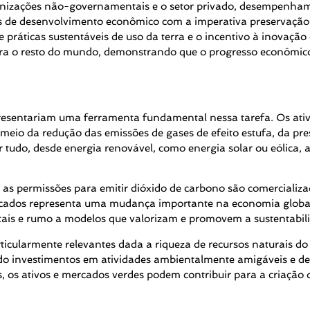
organizações não-governamentais e o setor privado, desempenh
ivos de desenvolvimento econômico com a imperativa preservação
ráticas sustentáveis de uso da terra e o incentivo à inovação e
ra o resto do mundo, demonstrando que o progresso econômico
presentariam uma ferramenta fundamental nessa tarefa. Os ativ
eio da redução das emissões de gases de efeito estufa, da pre
 tudo, desde energia renovável, como energia solar ou eólica, 
s permissões para emitir dióxido de carbono são comercializad
rcados representa uma mudança importante na economia global 
tais e rumo a modelos que valorizam e promovem a sustentabil
rticularmente relevantes dada a riqueza de recursos naturais 
do investimentos em atividades ambientalmente amigáveis e des
s, os ativos e mercados verdes podem contribuir para a criaçã