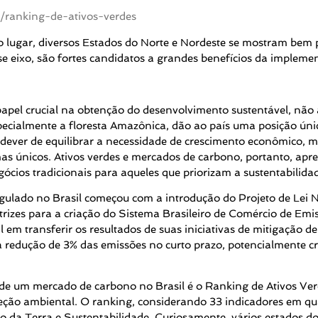
br/ranking-de-ativos-verdes
 lugar, diversos Estados do Norte e Nordeste se mostram bem 
e eixo, são fortes candidatos a grandes benefícios da implem
pel crucial na obtenção do desenvolvimento sustentável, não 
especialmente a floresta Amazônica, dão ao país uma posição ún
dever de equilibrar a necessidade de crescimento
econômico, mu
as únicos. Ativos verdes e mercados de carbono, portanto, apr
ócios tradicionais para aqueles que priorizam a sustentabilida
gulado no Brasil começou com a introdução do Projeto de Lei 
rizes para a criação do Sistema Brasileiro de Comércio de Emi
l em transferir os resultados de suas iniciativas de mitigação
a redução de 3% das emissões no curto prazo, potencialmente c
os de um mercado de carbono no Brasil é o Ranking de Ativos Ve
teção ambiental. O ranking, considerando 33 indicadores em qu
a Terra e Sustentabilidade. Curiosamente, vários estados do