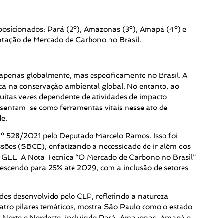
posicionados: Pará (2º), Amazonas (3º), Amapá (4º) e
entação de Mercado de Carbono no Brasil.
apenas globalmente, mas especificamente no Brasil. A
ica na conservação ambiental global. No entanto, ao
itas vezes dependente de atividades de impacto
esentam-se como ferramentas vitais nesse ato de
de.
Nº 528/2021 pelo Deputado Marcelo Ramos. Isso foi
ssões (SBCE), enfatizando a necessidade de ir além dos
 de GEE. A Nota Técnica “O Mercado de Carbono no Brasil”
rescendo para 25% até 2029, com a inclusão de setores
rdes desenvolvido pelo CLP, refletindo a natureza
atro pilares temáticos, mostra São Paulo como o estado
 Norte e Nordeste, incluindo Pará, Amazonas, Amapá e