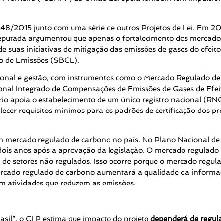
148/2015 junto com uma série de outros Projetos de Lei. Em 2
eputada argumentou que apenas o fortalecimento dos mercados v
e suas iniciativas de mitigação das emissões de gases do efeito
cio de Emissões (SBCE).
ional e gestão, com instrumentos como o Mercado Regulado de
ional Integrado de Compensações de Emissões de Gases de Efei
io apoia o estabelecimento de um único registro nacional (RNC
ecer requisitos mínimos para os padrões de certificação dos pro
m mercado regulado de carbono no país. No Plano Nacional de A
is anos após a aprovação da legislação. O mercado regulado é
de setores não regulados. Isso ocorre porque o mercado regula
ercado regulado de carbono aumentará a qualidade da informa
em atividades que reduzem as emissões.
sil”, o CLP estima que impacto do projeto
dependerá de regul