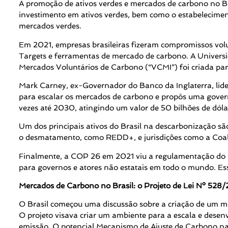
A promoção de ativos verdes e mercados de carbono no Br
investimento em ativos verdes, bem como o estabelecimento
mercados verdes.
Em 2021, empresas brasileiras fizeram compromissos volu
Targets e ferramentas de mercado de carbono. A Universi
Mercados Voluntários de Carbono (“VCMI”) foi criada para
Mark Carney, ex-Governador do Banco da Inglaterra, lide
para escalar os mercados de carbono e propôs uma gover
vezes até 2030, atingindo um valor de 50 bilhões de dóla
Um dos principais ativos do Brasil na descarbonização sã
o desmatamento, como REDD+, e jurisdições como a Coali
Finalmente, a COP 26 em 2021 viu a regulamentação do “A
para governos e atores não estatais em todo o mundo. Ess
Mercados de Carbono no Brasil: o Projeto de Lei Nº 528
O Brasil começou uma discussão sobre a criação de um 
O projeto visava criar um ambiente para a escala e desen
emissão. O potencial Mecanismo de Ajuste de Carbono na