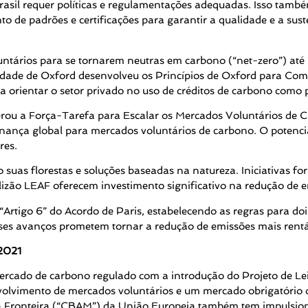
asil requer políticas e regulamentações adequadas. Isso também
 de padrões e certificações para garantir a qualidade e a sust
ntários para se tornarem neutras em carbono (“net-zero”) até 
dade de Oxford desenvolveu os Princípios de Oxford para Comp
 orientar o setor privado no uso de créditos de carbono como p
rou a Força-Tarefa para Escalar os Mercados Voluntários de Ca
nança global para mercados voluntários de carbono. O potenc
res.
o suas florestas e soluções baseadas na natureza. Iniciativas 
zão LEAF oferecem investimento significativo na redução de 
rtigo 6” do Acordo de Paris, estabelecendo as regras para do
es avanços prometem tornar a redução de emissões mais rentáve
/2021
mercado de carbono regulado com a introdução do Projeto de 
volvimento de mercados voluntários e um mercado obrigatório o
 Fronteira (“CBAM”) da União Europeia também tem impulsiona