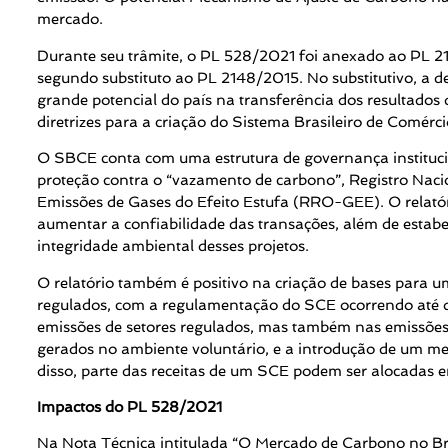
mercado.
Durante seu trâmite, o PL 528/2021 foi anexado ao PL 2
segundo substituto ao PL 2148/2015. No substitutivo, a d
grande potencial do país na transferência dos resultados d
diretrizes para a criação do Sistema Brasileiro de Comér
O SBCE conta com uma estrutura de governança instituc
proteção contra o “vazamento de carbono”, Registro Nac
Emissões de Gases do Efeito Estufa (RRO-GEE). O relatór
aumentar a confiabilidade das transações, além de estabel
integridade ambiental desses projetos.
O relatório também é positivo na criação de bases para u
regulados, com a regulamentação do SCE ocorrendo até do
emissões de setores regulados, mas também nas emissões 
gerados no ambiente voluntário, e a introdução de um m
disso, parte das receitas de um SCE podem ser alocadas 
Impactos do PL 528/2021
Na Nota Técnica intitulada “O Mercado de Carbono no Bra