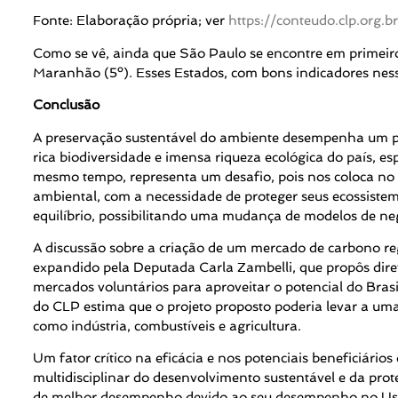
Fonte: Elaboração própria; ver
https://conteudo.clp.org.
Como se vê, ainda que São Paulo se encontre em primeiro
Maranhão (5º). Esses Estados, com bons indicadores ness
Conclusão
A preservação sustentável do ambiente desempenha um pa
rica biodiversidade e imensa riqueza ecológica do país, 
mesmo tempo, representa um desafio, pois nos coloca no 
ambiental, com a necessidade de proteger seus ecossistem
equilíbrio, possibilitando uma mudança de modelos de neg
A discussão sobre a criação de um mercado de carbono re
expandido pela Deputada Carla Zambelli, que propôs diret
mercados voluntários para aproveitar o potencial do Brasi
do CLP estima que o projeto proposto poderia levar a um
como indústria, combustíveis e agricultura.
Um fator crítico na eficácia e nos potenciais beneficiári
multidisciplinar do desenvolvimento sustentável e da pro
de melhor desempenho devido ao seu desempenho no Uso d