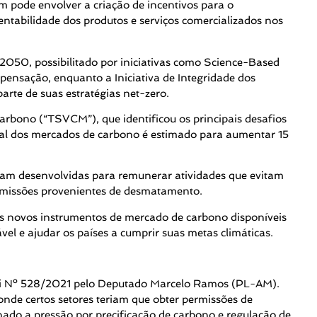
 pode envolver a criação de incentivos para o
entabilidade dos produtos e serviços comercializados nos
2050, possibilitado por iniciativas como Science-Based
ensação, enquanto a Iniciativa de Integridade dos
arte de suas estratégias net-zero.
rbono (“TSVCM”), que identificou os principais desafios
ial dos mercados de carbono é estimado para aumentar 15
foram desenvolvidas para remunerar atividades que evitam
emissões provenientes de desmatamento.
is novos instrumentos de mercado de carbono disponíveis
l e ajudar os países a cumprir suas metas climáticas.
Lei Nº 528/2021 pelo Deputado Marcelo Ramos (PL-AM).
nde certos setores teriam que obter permissões de
do a pressão por precificação de carbono e regulação de