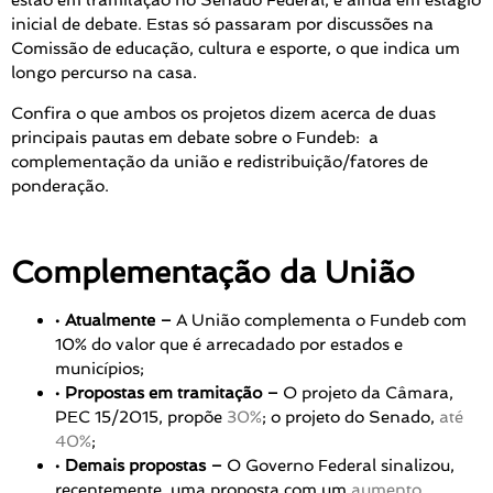
estão em tramitação no Senado Federal, e ainda em estágio
inicial de debate. Estas só passaram por discussões na
Comissão de educação, cultura e esporte, o que indica um
longo percurso na casa.
Confira o que ambos os projetos dizem acerca de duas
principais pautas em debate sobre o Fundeb: a
complementação da união e redistribuição/fatores de
ponderação.
Complementação da União
•
Atualmente –
A
União complementa o Fundeb com
10% do valor que é arrecadado por estados e
municípios;
•
Propostas em tramitação –
O projeto da Câmara,
PEC 15/2015, propõe
30%
; o projeto do Senado,
até
40%
;
•
Demais propostas –
O Governo Federal sinalizou,
recentemente, uma proposta com um
aumento