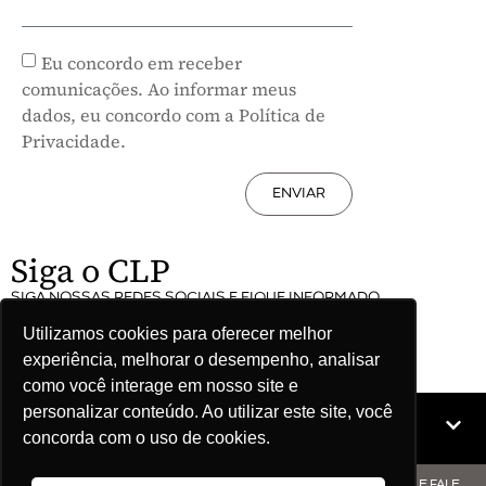
Eu concordo em receber
comunicações. Ao informar meus
dados, eu concordo com a Política de
Privacidade.
ENVIAR
Siga o CLP
SIGA NOSSAS REDES SOCIAIS E FIQUE INFORMADO
Utilizamos cookies para oferecer melhor
experiência, melhorar o desempenho, analisar
como você interage em nosso site e
personalizar conteúdo. Ao utilizar este site, você
Mapa do site
concorda com o uso de cookies.
© COPYRIGHT CLP - CNPJ: 09.512.143/0001-57 - CLIQUE AQUI E FALE