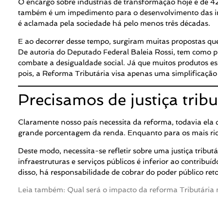
O encargo sobre indústrias de transformação hoje é de 42
também é um impedimento para o desenvolvimento das ind
é aclamada pela sociedade há pelo menos três décadas.
E ao decorrer desse tempo, surgiram muitas propostas q
De autoria do Deputado Federal Baleia Rossi, tem como p
combate a desigualdade social. Já que muitos produtos es
pois, a Reforma Tributária visa apenas uma simplificação 
Precisamos de justiça tribu
Claramente nosso país necessita da reforma, todavia ela 
grande porcentagem da renda. Enquanto para os mais rico
Deste modo, necessita-se refletir sobre uma justiça tribu
infraestruturas e serviços públicos é inferior ao contri
disso, há responsabilidade de cobrar do poder público re
Leia também: Qual será o impacto da reforma Tributária 