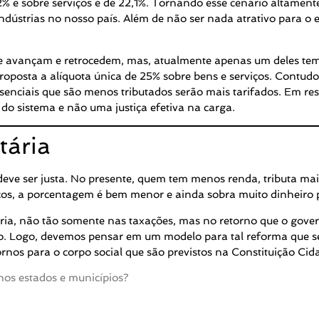
% e sobre serviços é de 22,1%. Tornando esse cenário altament
ústrias no nosso país. Além de não ser nada atrativo para o
ue avançam e retrocedem, mas, atualmente apenas um deles te
roposta a alíquota única de 25% sobre bens e serviços. Contu
senciais que são menos tributados serão mais tarifados. Em re
do sistema e não uma justiça efetiva na carga.
tária
deve ser justa. No presente, quem tem menos renda, tributa mai
s, a porcentagem é bem menor e ainda sobra muito dinheiro par
tária, não tão somente nas taxações, mas no retorno que o gover
buído. Logo, devemos pensar em um modelo para tal reforma que s
tornos para o corpo social que são previstos na Constituição Ci
nos estados e municípios?