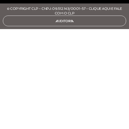
© COPYRIGHT CLP - CNPJ: 09.512.143/0001-57 - CLIQUE AQUI E FALE
COM O CLP
AUDITORIA