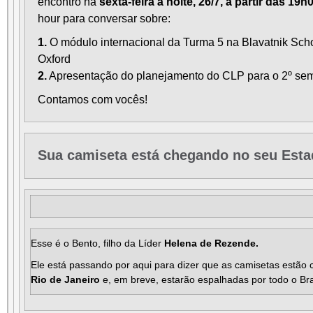
encontro na
sexta-feira à noite, 26/7, a partir das 19h
hour para conversar sobre:
1.
O módulo internacional da Turma 5 na Blavatnik Sch
Oxford
2.
Apresentação do planejamento do CLP para o
2º sem
Contamos com vocês!
Sua camiseta está chegando no seu Esta
Esse é o Bento, filho da Líder
Helena de Rezende.
Ele está passando por aqui para dizer que as camisetas estão
Rio de Janeiro
e, em breve, estarão
espalhadas por todo o Bra