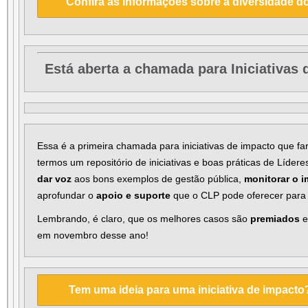
Confira as informações sobre a diversidade d
Está aberta a chamada para Iniciativas
Essa é a primeira chamada para iniciativas de impacto que f
termos um repositório de iniciativas e boas práticas de Líder
dar voz
aos bons exemplos de gestão pública,
monitorar o 
aprofundar o
apoio e suporte
que o CLP pode oferecer para e
Lembrando, é claro, que os melhores casos são
premiados
e
em novembro desse ano!
Tem uma ideia para uma iniciativa de impacto?