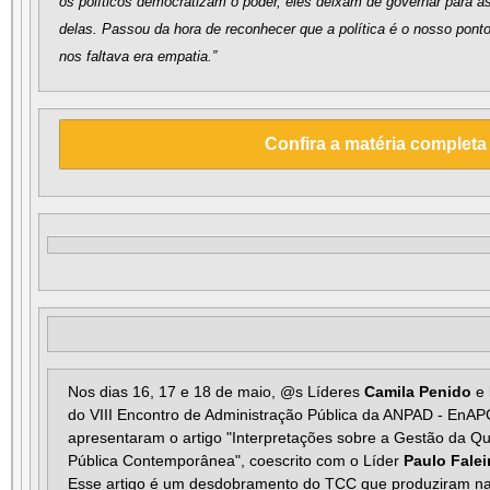
os políticos democratizam o poder, eles deixam de governar para 
delas. Passou da hora de reconhecer que a política é o nosso ponto
nos faltava era empatia.”
Confira a matéria completa
Nos dias 16, 17 e 18 de maio, @s Líderes
Camila Penido
e
do VIII Encontro de Administração Pública da ANPAD - EnAP
apresentaram o artigo "Interpretações sobre a Gestão da Q
Pública Contemporânea", coescrito com o Líder
Paulo Falei
Esse artigo é um desdobramento do TCC que produziram n