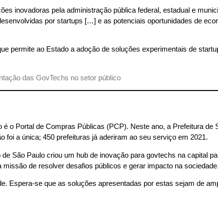
ções inovadoras pela administração pública federal, estadual e munic
desenvolvidas por startups […] e as potenciais oportunidades de eco
 que permite ao Estado a adoção de soluções experimentais de startu
ntação das GovTechs no setor público
o é o Portal de Compras Públicas (PCP). Neste ano, a Prefeitura de
ão foi a única; 450 prefeituras já aderiram ao seu serviço em 2021.
de São Paulo criou um hub de inovação para govtechs na capital pa
missão de resolver desafios públicos e gerar impacto na sociedade
ade. Espera-se que as soluções apresentadas por estas sejam de amp