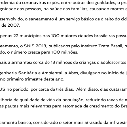
demia do coronavírus expôs, entre outras desigualdades, o pro
gnidade das pessoas, na saúde das famílias, causando mortes e
senvolvido, o saneamento é um serviço básico de direito do cida
, de 2007.
enas 22 municípios nas 100 maiores cidades brasileiras pos
mento, o SNIS 2018, publicados pelo Instituto Trata Brasil, 
ado, o número cresce para 100 milhões.
is alarmantes: cerca de 13 milhões de crianças e adolescente
nharia Sanitária e Ambiental, a Abes, divulgado no início de j
no primeiro trimestre deste ano.
S no período, por cerca de três dias. Além disso, elas custar
lhoria de qualidade de vida da população, reduzindo taxas de mo
utas mais relevantes para retomada de crescimento do Brasi
eamento básico, considerado o setor mais atrasado da infraest