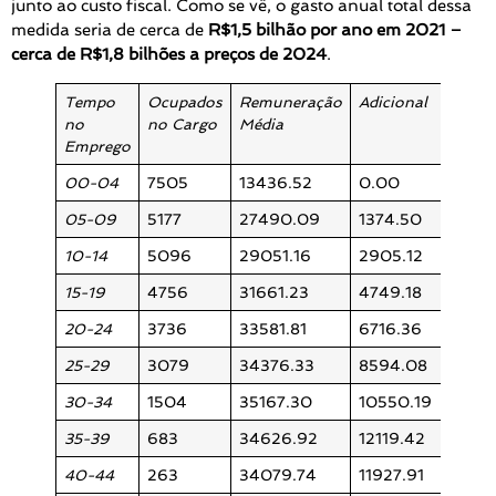
junto ao custo fiscal. Como se vê, o gasto anual total dessa
medida seria de cerca de
R$1,5 bilhão por ano em 2021 –
cerca de R$1,8 bilhões a preços de 2024
.
Tempo
Ocupados
Remuneração
Adicional
Custo
no
no Cargo
Média
Fiscal
Emprego
00-04
7505
13436.52
0.00
0.00
05-09
5177
27490.09
1374.50
0.08
10-14
5096
29051.16
2905.12
0.178
15-19
4756
31661.23
4749.18
0.271
20-24
3736
33581.81
6716.36
0.30
25-29
3079
34376.33
8594.08
0.318
30-34
1504
35167.30
10550.19
0.19
35-39
683
34626.92
12119.42
0.09
40-44
263
34079.74
11927.91
0.03