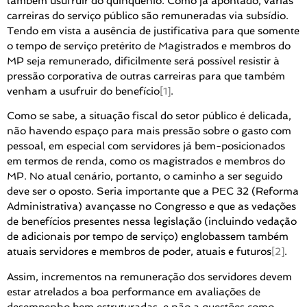
também usufruir do quinquênio. Como já apontado, várias
carreiras do serviço público são remuneradas via subsídio.
Tendo em vista a ausência de justificativa para que somente
o tempo de serviço pretérito de Magistrados e membros do
MP seja remunerado, dificilmente será possível resistir à
pressão corporativa de outras carreiras para que também
venham a usufruir do benefício
[1]
.
Como se sabe, a situação fiscal do setor público é delicada,
não havendo espaço para mais pressão sobre o gasto com
pessoal, em especial com servidores já bem-posicionados
em termos de renda, como os magistrados e membros do
MP. No atual cenário, portanto, o caminho a ser seguido
deve ser o oposto. Seria importante que a PEC 32 (Reforma
Administrativa) avançasse no Congresso e que as vedações
de benefícios presentes nessa legislação (incluindo vedação
de adicionais por tempo de serviço) englobassem também
atuais servidores e membros de poder, atuais e futuros
[2]
.
Assim, incrementos na remuneração dos servidores devem
estar atrelados a boa performance em avaliações de
desempenho bem estruturadas, e não a questões como