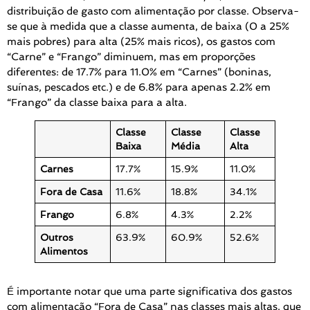
distribuição de gasto com alimentação por classe. Observa-
se que à medida que a classe aumenta, de baixa (0 a 25%
mais pobres) para alta (25% mais ricos), os gastos com
“Carne” e “Frango” diminuem, mas em proporções
diferentes: de 17.7% para 11.0% em “Carnes” (boninas,
suínas, pescados etc.) e de 6.8% para apenas 2.2% em
“Frango” da classe baixa para a alta.
Classe
Classe
Classe
Baixa
Média
Alta
Carnes
17.7%
15.9%
11.0%
Fora de Casa
11.6%
18.8%
34.1%
Frango
6.8%
4.3%
2.2%
Outros
63.9%
60.9%
52.6%
Alimentos
É importante notar que uma parte significativa dos gastos
com alimentação “Fora de Casa” nas classes mais altas, que