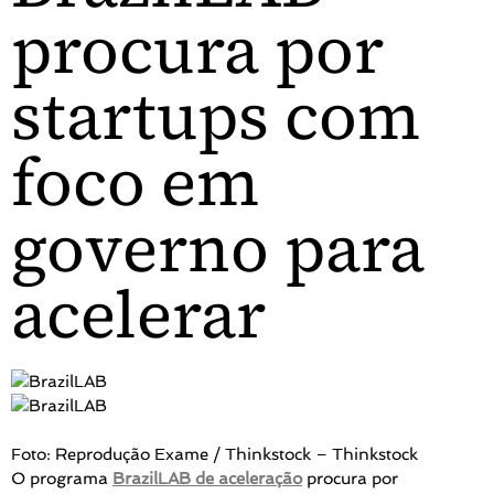
procura por
startups com
foco em
governo para
acelerar
Foto: Reprodução Exame / Thinkstock – Thinkstock
O programa
BrazilLAB de aceleração
procura por