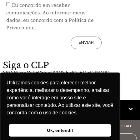
Eu concordo em receber
comunicações. Ao informar meus
dados, eu concordo com a Política de
Privacidade.
ENVIAR
Siga o CLP
SIGA NOSSAS REDES SOCIAIS E FIQUE INFORMADO
Utilizamos cookies para oferecer melhor
experiência, melhorar o desempenho, analisar
como você interage em nosso site e
personalizar conteúdo. Ao utilizar este site, você
Mapa do site
concorda com o uso de cookies.
© COPYRIGHT CLP - CNPJ: 09.512.143/0001-57 - CLIQUE AQUI E FALE
Ok, entendi!
COM O CLP
AUDITORIA